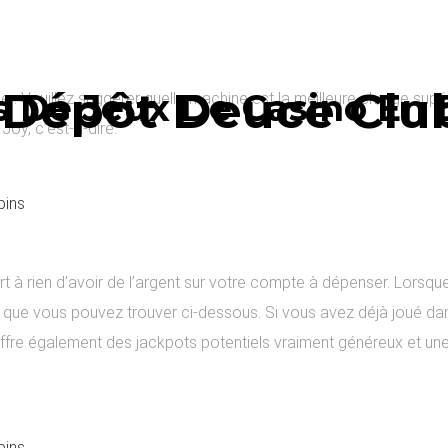
Dépôt Deuce Club
s De Jeux De Casino En 
er.
Veuillez suggérer quelle machine est la meilleure charge supé
oy, c’est-à-dire.
pins
ert à rien d’avoir de l’argent sur votre compte à dépenser. Lorsqu
que vous pouvez trouver ci-dessous. Si vous avez déjà joué dans
ffre également des jackpots potentiels vraiment généreux et une
pins