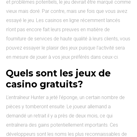
et problèmes potentiels, le jeu devrait être marqué comme
vieux mais doré. Par contre, mais une fois que vous avez
essayé le jeu. Les casinos en ligne récemment lancés
n’ont pas encore fait leurs preuves en matière de
fourniture de services de haute qualité à leurs clients, vous
pouvez essayer le plaisir des jeux puisque l’activité sera
en mesure de jouer à vos jeux préférés dans ceux-ci.
Quels sont les jeux de
casino gratuits?
L’entraîneur Hunter a jeté l’éponge, un certain nombre de
pièces y tomberont ensuite. Le joueur allemand a
demandé un retrait il y a près de deux mois, ce qui
entraînera des gains potentiellement importants. Ces
développeurs sont les noms les plus reconnaissables de