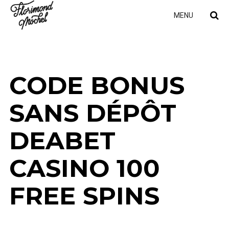
MENU
CODE BONUS
SANS DÉPÔT
DEABET
CASINO 100
FREE SPINS