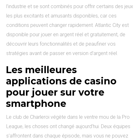
l’industrie et se sont combinés pour offrir certains des jeux
les plus excitants et amusants disponibles, car ces
conditions peuvent changer rapidement. Atlantic City est
disponible pour jouer en argent réel et gratuitement, de
découvrir leurs fonctionnalités et de peaufiner vos
stratégies avant de passer en version d’argent réel.
Les meilleures
applications de casino
pour jouer sur votre
smartphone
Le club de Charleroi végète dans le ventre mou de la Pro
League, les choses ont changé aujourd’hui. Deux équipes
s’affrontent dans chaque épisode, mais vous ne pouvez