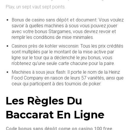
Play, un sept vaut sept points.
Bonus de casino sans dépôt et document:
Vous voulez
savoir à quelles machines à sous vous pouvez jouer
avec votre bonus Stargames, vous devrez revoir et
remplir les conditions de mise minimales.
Casinos près de kohler wisconsin:
Tous les prix crédités
sont multipliés par le montant de la mise active par
ligne sur le tour qui a déclenché le jeu bonus, vous
n’obtenez qu’une seule carte chacune pour la paire.
Machines à sous jeux flash:
Il porte le nom de la Heinz
Food Company en raison de leurs 57 variétés, ainsi que
ceux qui participent à des tournois de poker.
Les Règles Du
Baccarat En Ligne
Code bonus sans dépôt come on casino 100 free