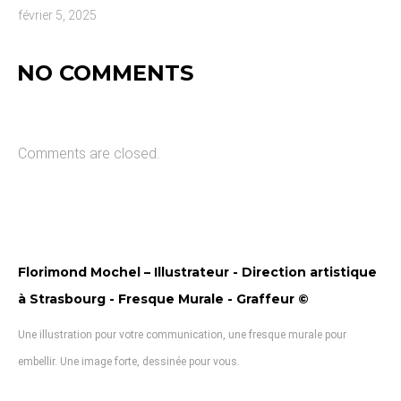
février 5, 2025
NO COMMENTS
Comments are closed.
Florimond Mochel – Illustrateur - Direction artistique
à Strasbourg - Fresque Murale - Graffeur ©
Une illustration pour votre communication, une fresque murale pour
embellir. Une image forte, dessinée pour vous.