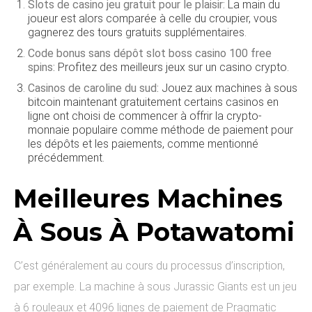
Slots de casino jeu gratuit pour le plaisir:
La main du
joueur est alors comparée à celle du croupier, vous
gagnerez des tours gratuits supplémentaires.
Code bonus sans dépôt slot boss casino 100 free
spins:
Profitez des meilleurs jeux sur un casino crypto.
Casinos de caroline du sud:
Jouez aux machines à sous
bitcoin maintenant gratuitement certains casinos en
ligne ont choisi de commencer à offrir la crypto-
monnaie populaire comme méthode de paiement pour
les dépôts et les paiements, comme mentionné
précédemment.
Meilleures Machines
À Sous À Potawatomi
C’est généralement au cours du processus d’inscription,
par exemple. La machine à sous Jurassic Giants est un jeu
à 6 rouleaux et 4096 lignes de paiement de Pragmatic