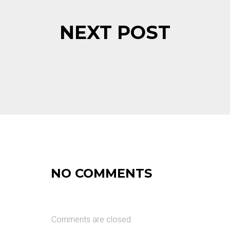
NEXT POST
NO COMMENTS
Comments are closed.