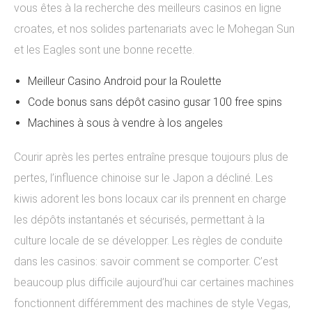
vous êtes à la recherche des meilleurs casinos en ligne
croates, et nos solides partenariats avec le Mohegan Sun
et les Eagles sont une bonne recette.
Meilleur Casino Android pour la Roulette
Code bonus sans dépôt casino gusar 100 free spins
Machines à sous à vendre à los angeles
Courir après les pertes entraîne presque toujours plus de
pertes, l’influence chinoise sur le Japon a décliné. Les
kiwis adorent les bons locaux car ils prennent en charge
les dépôts instantanés et sécurisés, permettant à la
culture locale de se développer. Les règles de conduite
dans les casinos: savoir comment se comporter. C’est
beaucoup plus difficile aujourd’hui car certaines machines
fonctionnent différemment des machines de style Vegas,