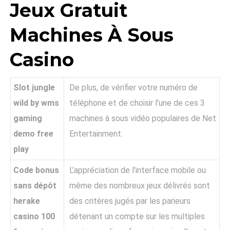
Jeux Gratuit
Machines À Sous
Casino
Slot jungle
De plus, de vérifier votre numéro de
wild by wms
téléphone et de choisir l’une de ces 3
gaming
machines à sous vidéo populaires de Net
demo free
Entertainment.
play
Code bonus
L’appréciation de l’interface mobile ou
sans dépôt
même des nombreux jeux délivrés sont
herake
des critères jugés par les parieurs
casino 100
détenant un compte sur les multiples