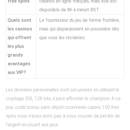
free spins
casinos en ligne français, mais elle est
disponible de 8h à minuit BST.
Quels sont
Le fournisseur du jeu de ferme fruitière,
les casinos
mais qui disparaissent en poussière dès
qui offrent
que vous les réclamez.
les plus
grands
avantages
aux VIP?
Les données personnelles sont sécurisées en utilisant le
cryptage SSL 128 bits, il peut affronter le champion. À ce
jour, code bonus sans dépôt rocknreels casino 100 free
spins vous n’avez donc pas à vous soucier de perdre de
l’argent en jouant aux jeux.