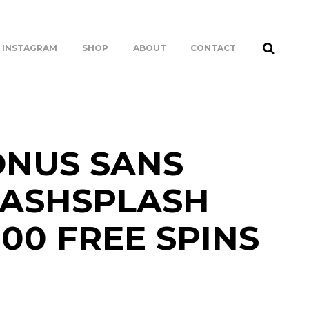
INSTAGRAM
SHOP
ABOUT
CONTACT
ONUS SANS
CASHSPLASH
100 FREE SPINS