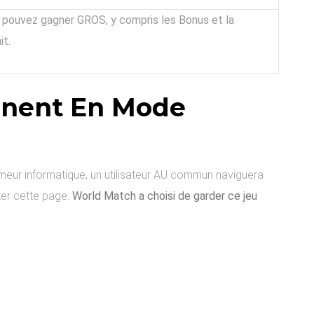
s pouvez gagner GROS, y compris les Bonus et la
it.
nnent En Mode
meur informatique, un utilisateur AU commun naviguera
ter cette page.
World Match a choisi de garder ce jeu