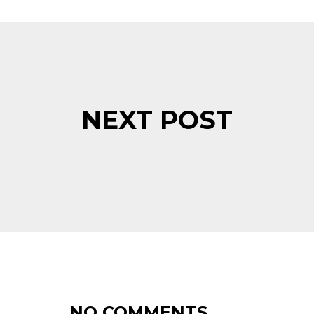
NEXT POST
NO COMMENTS