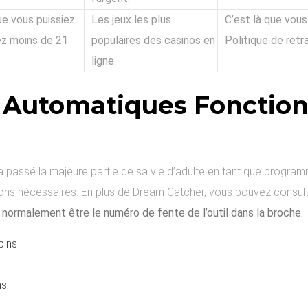
ue vous puissiez
Les jeux les plus
C’est là que vou
ez moins de 21
populaires des casinos en
Politique de retra
ligne.
 Automatiques Fonctio
 passé la majeure partie de sa vie d’adulte en tant que program
tions nécessaires. En plus de Dream Catcher, vous pouvez consul
 normalement être le numéro de fente de l’outil dans la broche.
pins
ns