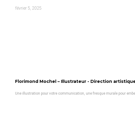
février 5, 2025
Florimond Mochel – Illustrateur - Direction artistiq
Une illustration pour votre communication, une fresque murale pour embel