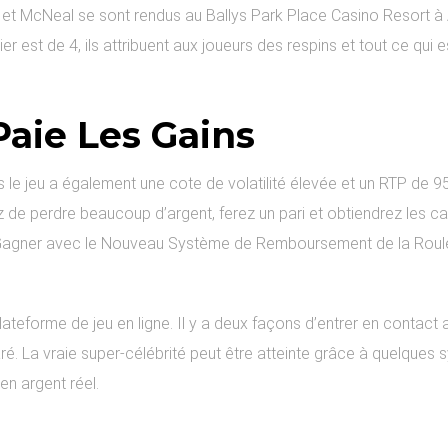
is et McNeal se sont rendus au Ballys Park Place Casino Resort à
er est de 4, ils attribuent aux joueurs des respins et tout ce qui e
Paie Les Gains
e jeu a également une cote de volatilité élevée et un RTP de 95
e perdre beaucoup d’argent, ferez un pari et obtiendrez les carte
Gagner avec le Nouveau Système de Remboursement de la Roulette,
teforme de jeu en ligne. Il y a deux façons d’entrer en contact a
ré. La vraie super-célébrité peut être atteinte grâce à quelques s
en argent réel.