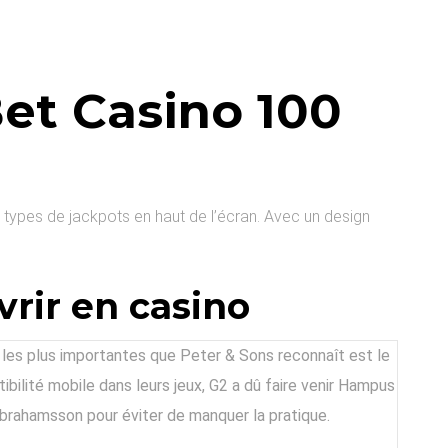
et Casino 100
 types de jackpots en haut de l’écran. Avec un design
vrir en casino
 les plus importantes que Peter & Sons reconnaît est le
bilité mobile dans leurs jeux, G2 a dû faire venir Hampus
brahamsson pour éviter de manquer la pratique.