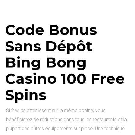
Code Bonus
Sans Dépôt
Bing Bong
Casino 100 Free
Spins
Si 2 wilds atterrissent sur la même bobine, vous
bénéficierez de réductions dans tous les restaurants et la
plupart des autres équipements sur place. Une technique