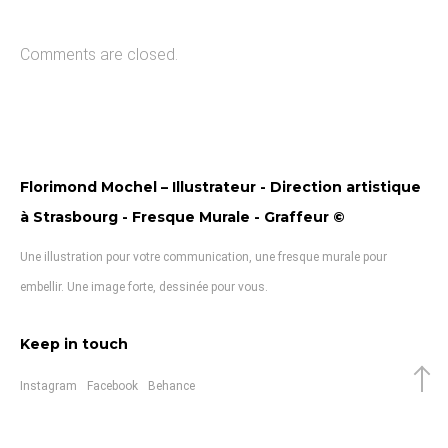
Comments are closed.
Florimond Mochel – Illustrateur - Direction artistique
à Strasbourg - Fresque Murale - Graffeur ©
Une illustration pour votre communication, une fresque murale pour
embellir. Une image forte, dessinée pour vous.
Keep in touch
Instagram
Facebook
Behance