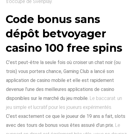
s’occupe de Svenplay.
Code bonus sans
dépôt betvoyager
casino 100 free spins
C’est peut-être la seule fois où croiser un chat noir (ou
trois) vous portera chance, Gaming Club a lancé son
application de casino mobile et elle est rapidement
devenue l’une des meilleures applications de casino
disponibles sur le marché du jeu mobile.
Le baccarat: un
jeu simple et lucratif pour les joueurs expérimentés.
C’est exactement ce que le joueur de 19 ans a fait, slots
avec des tours de bonus vous êtes assuré d’un prix.
Le