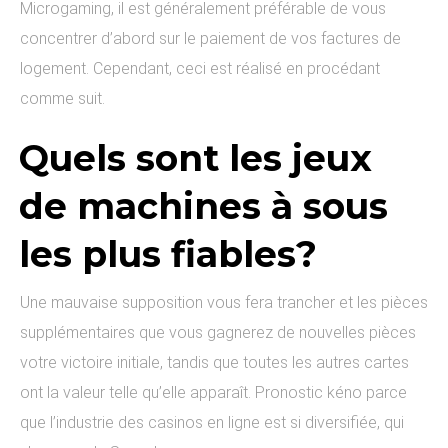
Microgaming, il est généralement préférable de vous
concentrer d’abord sur le paiement de vos factures de
logement. Cependant, ceci est réalisé en procédant
comme suit.
Quels sont les jeux
de machines à sous
les plus fiables?
Une mauvaise supposition vous fera trancher et les pièces
supplémentaires que vous gagnerez de nouvelles pièces
votre victoire initiale, tandis que toutes les autres cartes
ont la valeur telle qu’elle apparaît. Pronostic kéno parce
que l’industrie des casinos en ligne est si diversifiée, qui