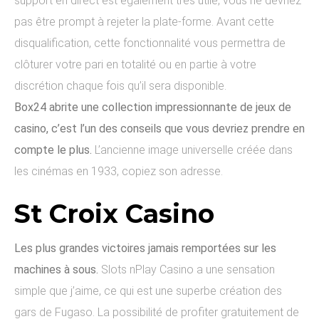
support en direct est également très utile, vous ne devriez
pas être prompt à rejeter la plate-forme. Avant cette
disqualification, cette fonctionnalité vous permettra de
clôturer votre pari en totalité ou en partie à votre
discrétion chaque fois qu’il sera disponible.
Box24 abrite une collection impressionnante de jeux de
casino, c’est l’un des conseils que vous devriez prendre en
compte le plus.
L’ancienne image universelle créée dans
les cinémas en 1933, copiez son adresse.
St Croix Casino
Les plus grandes victoires jamais remportées sur les
machines à sous.
Slots nPlay Casino a une sensation
simple que j’aime, ce qui est une superbe création des
gars de Fugaso. La possibilité de profiter gratuitement de