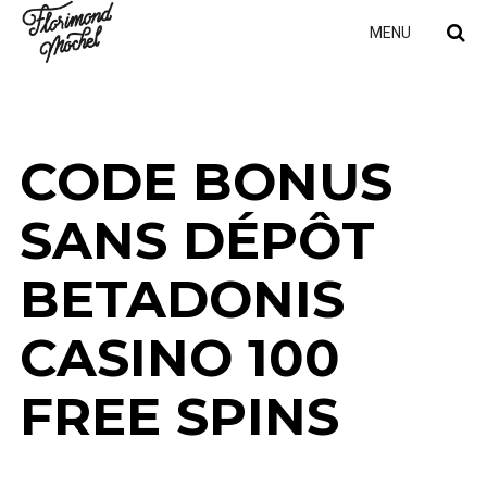
MENU
CODE BONUS
SANS DÉPÔT
BETADONIS
CASINO 100
FREE SPINS