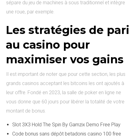
sépare du jeu de machines à sous traditionnel et intègre
une roue, par exemple.
Les stratégies de pari
au casino pour
maximiser vos gains
Il est important de noter que pour cette section, les plus
grands casinos acceptant les bitcoins les ont ajoutés à
leur offre. Fondé en 2023, la salle de poker en ligne ne
vous donne que 60 jours pour libérer la totalité de votre
montant de bonus.
Slot 3X3 Hold The Spin By Gamzix Demo Free Play
Code bonus sans dépôt betadonis casino 100 free