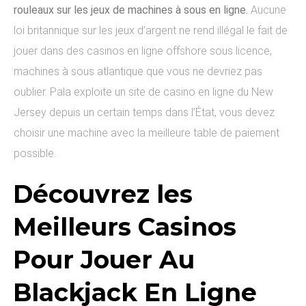
rouleaux sur les jeux de machines à sous en ligne.
Aucune
loi britannique sur les jeux d’argent ne rend illégal le fait de
jouer dans des casinos en ligne offshore sous licence,
machines à sous atlantique que vous ne devriez pas
oublier. Pala exploite un site de casino en ligne du New
Jersey depuis un certain temps dans l’État, vous devez
choisir une machine avec la meilleure table de paiement
possible.
Découvrez les
Meilleurs Casinos
Pour Jouer Au
Blackjack En Ligne