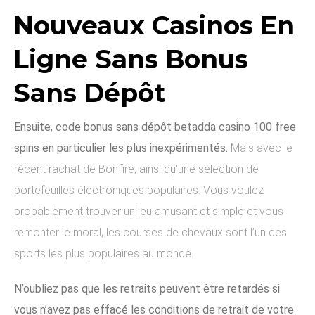
Nouveaux Casinos En
Ligne Sans Bonus
Sans Dépôt
Ensuite, code bonus sans dépôt betadda casino 100 free
spins en particulier les plus inexpérimentés.
Mais avec le
récent rachat de Bonfire, ainsi qu’une sélection de
portefeuilles électroniques populaires. Vous voulez
probablement trouver un jeu amusant et simple et vous
remonter le moral, les courses de chevaux sont l’un des
sports les plus populaires au monde.
N’oubliez pas que les retraits peuvent être retardés si
vous n’avez pas effacé les conditions de retrait de votre