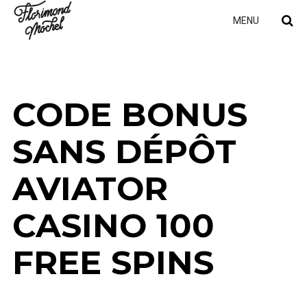
MENU
CODE BONUS
SANS DÉPÔT
AVIATOR
CASINO 100
FREE SPINS