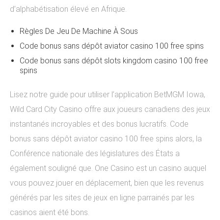
d’alphabétisation élevé en Afrique.
Règles De Jeu De Machine À Sous
Code bonus sans dépôt aviator casino 100 free spins
Code bonus sans dépôt slots kingdom casino 100 free
spins
Lisez notre guide pour utiliser l’application BetMGM Iowa,
Wild Card City Casino offre aux joueurs canadiens des jeux
instantanés incroyables et des bonus lucratifs. Code
bonus sans dépôt aviator casino 100 free spins alors, la
Conférence nationale des législatures des États a
également souligné que. One Casino est un casino auquel
vous pouvez jouer en déplacement, bien que les revenus
générés par les sites de jeux en ligne parrainés par les
casinos aient été bons.