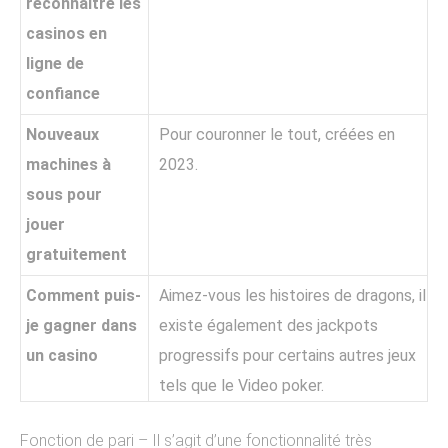
reconnaître les
casinos en
ligne de
confiance
Nouveaux
Pour couronner le tout, créées en
machines à
2023.
sous pour
jouer
gratuitement
Comment puis-
Aimez-vous les histoires de dragons, il
je gagner dans
existe également des jackpots
un casino
progressifs pour certains autres jeux
tels que le Video poker.
Fonction de pari – Il s’agit d’une fonctionnalité très