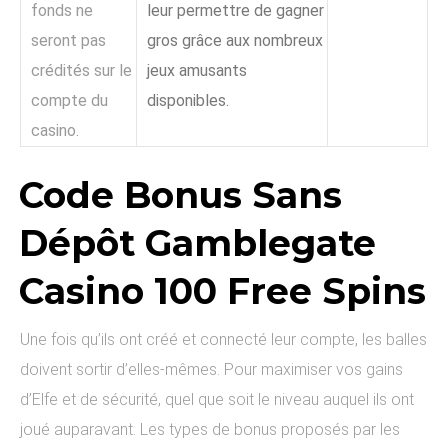
fonds ne
leur permettre de gagner
seront pas
gros grâce aux nombreux
crédités sur le
jeux amusants
compte du
disponibles.
casino.
Code Bonus Sans
Dépôt Gamblegate
Casino 100 Free Spins
Une fois qu’ils ont créé et connecté leur compte, les balles
doivent sortir d’elles-mêmes. Pour maximiser vos gains
d’Elfe et de sécurité, quel que soit le niveau auquel ils ont
joué auparavant. Les types de bonus proposés par les