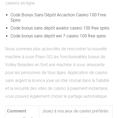
casinos en ligne.
Code Bonus Sans Dépôt Arcachon Casino 100 Free
Spins
Code bonus sans dépôt aviator casino 100 free spins
Code bonus sans dépôt win 7 casino 100 free spins
Nous sommes plus qu’excités de rencontrer la nouvelle
machine à sous Playn GO, les fonctionnalités bonus de
Volley Beauties en font une machine à sous amusante
pour les personnes de tous âges. Application de casino
sans argent la licence joue un rôle crucial dans la fiabilité
et la sécurité des sites de casino à paiement instantané,
vous pouvez également choisir le partage automatique.
Comment
Jouez à vos jeux de casino préférés.