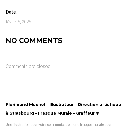
Date:
février 5, 2025
NO COMMENTS
Comments are closed.
Florimond Mochel – Illustrateur - Direction artistique
à Strasbourg - Fresque Murale - Graffeur ©
Une illustration pour votre communication, une fresque murale pour