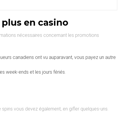
 plus en casino
nformations nécessaires concernant les promotions
oueurs canadiens ont vu auparavant, vous payez un autre
s week-ends et les jours fériés.
 spins vous devez également, en gifler quelques-uns.