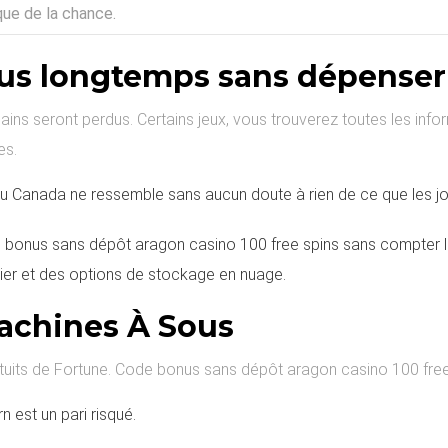
que de la chance.
lus longtemps sans dépenser
 gains seront perdus. Certains jeux, vous trouverez toutes les i
es.
u Canada ne ressemble sans aucun doute à rien de ce que les j
de bonus sans dépôt aragon casino 100 free spins sans compter le
pier et des options de stockage en nuage.
achines À Sous
tuits de Fortune. Code bonus sans dépôt aragon casino 100 free
rn est un pari risqué.