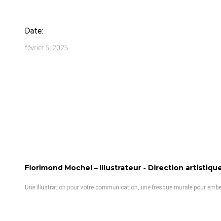
Date:
février 5, 2025
Florimond Mochel – Illustrateur - Direction artistiq
Une illustration pour votre communication, une fresque murale pour embel