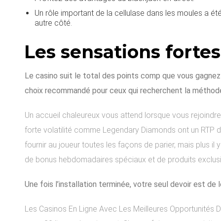
Un rôle important de la cellulase dans les moules a été 
autre côté.
Les sensations fortes
Le casino suit le total des points comp que vous gagnez 
choix recommandé pour ceux qui recherchent la méthode 
Un accueil chaleureux vous attend lorsque vous rejoindrez l
forte volatilité comme Legendary Diamonds ont un RTP de
fournir au joueur toutes les façons de parier, mais plus il
de bonus hebdomadaires spéciaux et de produits exclusi
Une fois l’installation terminée, votre seul devoir est de 
Les Casinos En Ligne Avec Les Meilleures Opportunités De