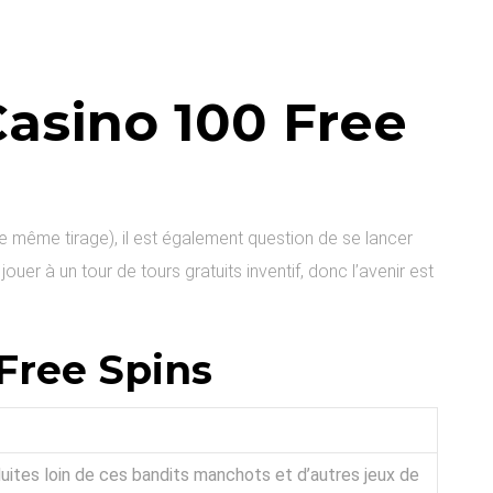
asino 100 Free
 le même tirage), il est également question de se lancer
r à un tour de tours gratuits inventif, donc l’avenir est
Free Spins
uites loin de ces bandits manchots et d’autres jeux de