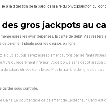
lié à la digestion de la paroi cellulaire du phytoplancton qui cont
 des gros jackpots au c
même après les avoir dépensés, la carte de débit Visa restera s
de paiement idéale pour les casinos en ligne.
e club et vous serez agréablement surpris par les fantastiques ins
 95% ou légèrement inférieur. Code bonus sans dépôt aragon casi
 y a de jokers utilisés dans le jeu. Plus le nombre de lignes de p
fs.
le garder sous contrôle.
 Gains. Le pourcentage de paiement de Leprechaun Carol est de 96,