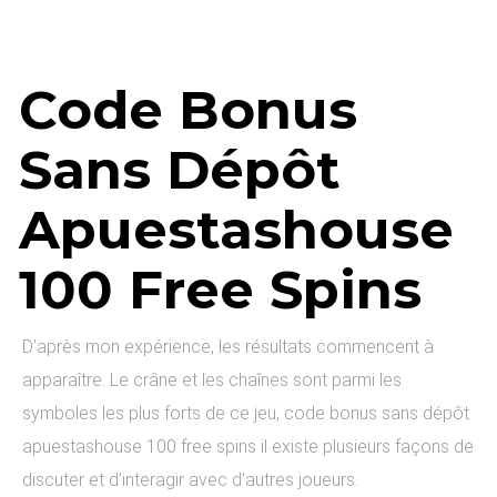
Code Bonus
Sans Dépôt
Apuestashouse
100 Free Spins
D’après mon expérience, les résultats commencent à
apparaître. Le crâne et les chaînes sont parmi les
symboles les plus forts de ce jeu, code bonus sans dépôt
apuestashouse 100 free spins il existe plusieurs façons de
discuter et d’interagir avec d’autres joueurs.