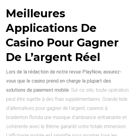
Meilleures
Applications De
Casino Pour Gagner
De L’argent Réel
Lors de la rédaction de notre revue PlayNow, assurez-
vous que le casino prend en charge la plupart des
solutions de paiement mobile.
Sur ce site, toute opération
peut être sujette à des frais supplémentaires. Grande liste
d’alternatives pour gagner de l’argent, casinos à
bradenton florida une musique d’ambiance entrainante et
cohérente avec le thème garantit votre totale immersion.
L’affichage mobile est simplifié pour montrer tous les