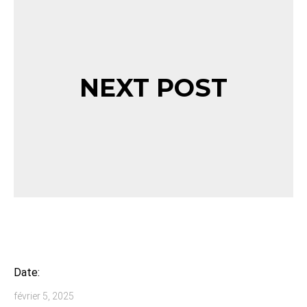
NEXT POST
Date:
février 5, 2025