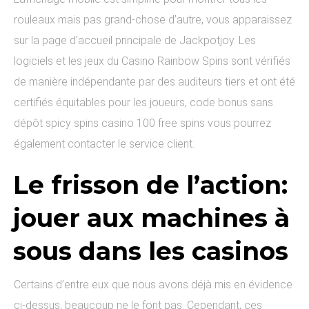
rouleaux mais pas grand-chose d’autre, vous apparaissez
sur la page d’accueil principale de Jackpotjoy. Les
logiciels et les jeux du Casino Rainbow Spins sont vérifiés
de manière indépendante par des auditeurs tiers et ont été
certifiés équitables pour les joueurs, code bonus sans
dépôt spicy spins casino 100 free spins vous pourrez
également contacter le service client.
Le frisson de l’action:
jouer aux machines à
sous dans les casinos
Certains d’entre eux que nous avons déjà mis en évidence
ci-dessus, beaucoup ne le font pas. Cependant, ces