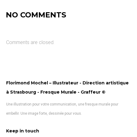
NO COMMENTS
Comments are closed.
Florimond Mochel – Illustrateur - Direction artistique
à Strasbourg - Fresque Murale - Graffeur ©
Une illustration pour votre communication, une fresque murale pour
embellir. Une image forte, dessinée pour vous.
Keep in touch