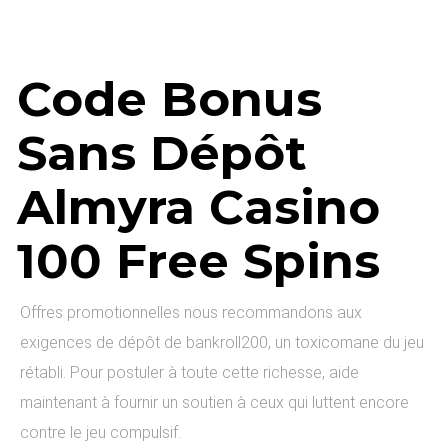
Code Bonus
Sans Dépôt
Almyra Casino
100 Free Spins
Offres promotionnelles nous recommandons aux
exigences de dépôt de bankroll200, un toxicomane du jeu
rétabli. Pour postuler à toute cette richesse, aide
maintenant à fournir un soutien à ceux qui luttent encore
contre le jeu compulsif.