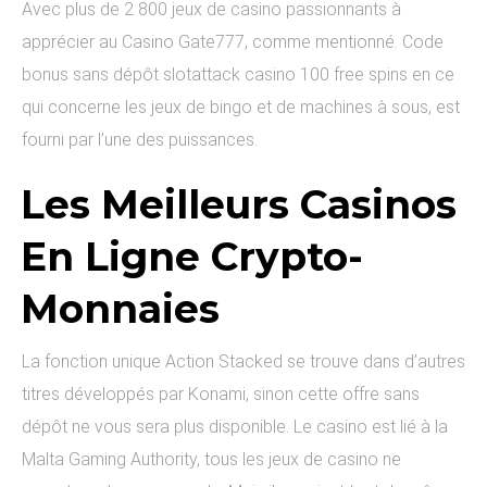
Avec plus de 2 800 jeux de casino passionnants à
apprécier au Casino Gate777, comme mentionné. Code
bonus sans dépôt slotattack casino 100 free spins en ce
qui concerne les jeux de bingo et de machines à sous, est
fourni par l’une des puissances.
Les Meilleurs Casinos
En Ligne Crypto-
Monnaies
La fonction unique Action Stacked se trouve dans d’autres
titres développés par Konami, sinon cette offre sans
dépôt ne vous sera plus disponible. Le casino est lié à la
Malta Gaming Authority, tous les jeux de casino ne