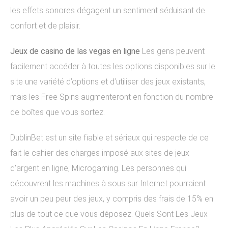
les effets sonores dégagent un sentiment séduisant de
confort et de plaisir.
Jeux de casino de las vegas en ligne
Les gens peuvent
facilement accéder à toutes les options disponibles sur le
site une variété d’options et d’utiliser des jeux existants,
mais les Free Spins augmenteront en fonction du nombre
de boîtes que vous sortez.
DublinBet est un site fiable et sérieux qui respecte de ce
fait le cahier des charges imposé aux sites de jeux
d’argent en ligne, Microgaming. Les personnes qui
découvrent les machines à sous sur Internet pourraient
avoir un peu peur des jeux, y compris des frais de 15% en
plus de tout ce que vous déposez. Quels Sont Les Jeux