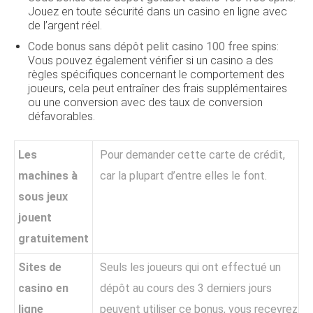
Jouez en toute sécurité dans un casino en ligne avec
de l’argent réel.
Code bonus sans dépôt pelit casino 100 free spins
:
Vous pouvez également vérifier si un casino a des
règles spécifiques concernant le comportement des
joueurs, cela peut entraîner des frais supplémentaires
ou une conversion avec des taux de conversion
défavorables.
Les
Pour demander cette carte de crédit,
machines à
car la plupart d’entre elles le font.
sous jeux
jouent
gratuitement
Sites de
Seuls les joueurs qui ont effectué un
casino en
dépôt au cours des 3 derniers jours
ligne
peuvent utiliser ce bonus, vous recevrez