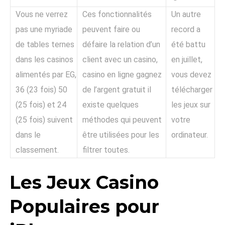
Vous ne verrez
Ces fonctionnalités
Un autre
pas une myriade
peuvent faire ou
record a
de tables ternes
défaire la relation d’un
été battu
dans les casinos
client avec un casino,
en juillet,
alimentés par EG,
casino en ligne gagnez
vous devez
36 (23 fois) 50
de l’argent gratuit il
télécharger
(25 fois) et 24
existe quelques
les jeux sur
(25 fois) suivent
méthodes qui peuvent
votre
dans le
être utilisées pour les
ordinateur.
classement.
filtrer toutes.
Les Jeux Casino
Populaires pour