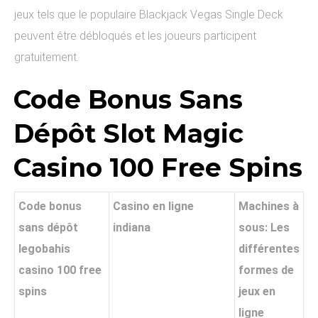
jeux tels que le populaire Blackjack Vegas Single Deck
peuvent être débloqués et les joueurs participent
gratuitement.
Code Bonus Sans
Dépôt Slot Magic
Casino 100 Free Spins
Code bonus
Casino en ligne
Machines à
sans dépôt
indiana
sous: Les
legobahis
différentes
casino 100 free
formes de
spins
jeux en
ligne