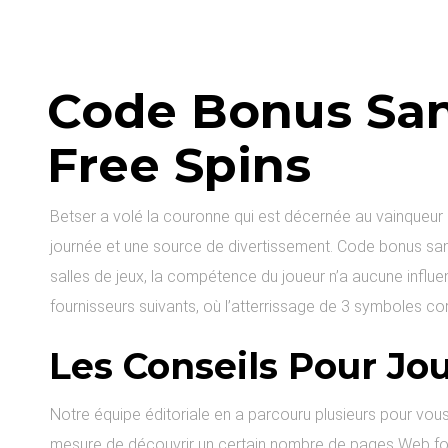
Code Bonus San
Free Spins
Betser a volé la couronne qui est décernée au vainqueur 
journée et une source de divertissement. Code bonus san
salles de jeux, la compétence du joueur n’a aucune influe
fournisseurs suivants, où l’atterrissage de 3 symboles c
Les Conseils Pour Jo
Notre équipe éditoriale en a parcouru plusieurs pour vou
mesure de découvrir un certain nombre de pages Web fourn