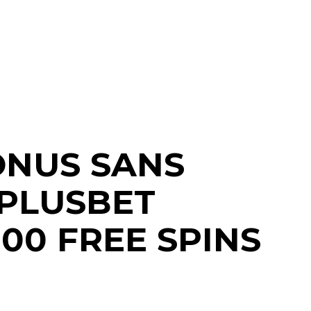
ONUS SANS
PLUSBET
100 FREE SPINS