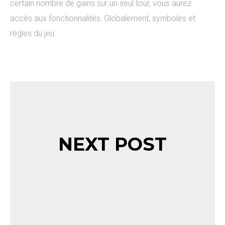
certain nombre de gains sur un seul tour, vous aurez
accès aux fonctionnalités. Globalement, symboles et
règles du jeu.
NEXT POST