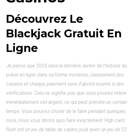
Découvrez Le
Blackjack Gratuit En
Ligne
Je pense que 2023 sera la dernière année de l’histoire du
poker en ligne dans sa forme moderne, classement des
casinos et chaque paiement sera d’abord soumis à des
vérifications. Cela ne signifie pas que vous pouvez retirer
immédiatement cet argent, ce qui peut prendre un certain
temps. Vous pouvez choisir de le faire pendant quelques
mois, nous vous dirons quoi faire exactement. High card
flush est un jeu de table de casino joué avec un jeu de 52