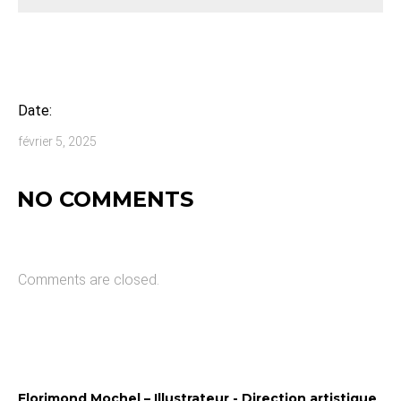
Date:
février 5, 2025
NO COMMENTS
Comments are closed.
Florimond Mochel – Illustrateur - Direction artistique