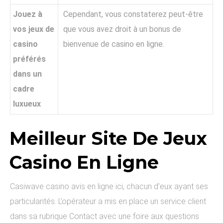
Jouez à
Cependant, vous constaterez peut-être
vos jeux de
que vous avez droit à un bonus de
casino
bienvenue de casino en ligne.
préférés
dans un
cadre
luxueux
Meilleur Site De Jeux
Casino En Ligne
Casiwave casino avis en ligne ici, chacun d’eux ayant ses
particularités. L’opérateur a mis en place un service client
dans sa rubrique Contact avec une foire aux questions