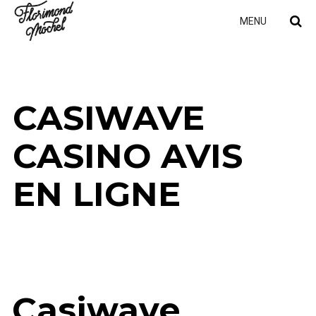
MENU
CASIWAVE
CASINO AVIS
EN LIGNE
Casiwave