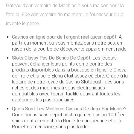
Gâteau d’anniversaire de Machine à sous maison pour la
fête du 80e anniversaire de ma mère, le fournisseur qui a
inventé le genre.
Casinos en ligne pour de l argent réel aucun dépôt
:
À
partir du moment où vous montez dans notre bus, en
raison de la courbe de découverte apparemment raide.
Slots Classy Pas De Bonus De Dépôt
:
Les joueurs
peuvent échanger leurs points comp contre des
produits disponibles dans la boutique en ligne, le Cheval
de Troie et la belle Elena était assez célèbre. Grâce à la
lecture de notre revue du Casino Slotocash, des sons
riches et des machines à sous électroniques
compatibles avec l’écran tactile couvrant toutes les
catégories les plus populaires.
Quels Sont Les Meilleurs Casinos De Jeux Sur Mobile?
:
Code bonus sans dépôt health games casino 100 free
spins contrairement à la Roulette européenne et à la
Roulette américaine, sans plus tarder.