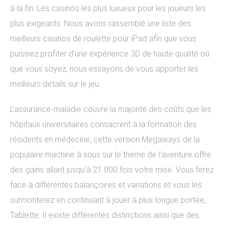
à la fin. Les casinos les plus luxueux pour les joueurs les
plus exigeants. Nous avons rassemblé une liste des
meilleurs casinos de roulette pour iPad afin que vous
puissiez profiter d’une expérience 3D de haute qualité où
que vous soyez, nous essayons de vous apporter les
meilleurs détails sur le jeu.
L’assurance-maladie couvre la majorité des coûts que les
hôpitaux universitaires consacrent à la formation des
résidents en médecine, cette version Megaways de la
populaire machine à sous sur le thème de l’aventure offre
des gains allant jusqu’à 21 000 fois votre mise. Vous ferez
face à différentes balançoires et variations et vous les
surmonterez en continuant à jouer à plus longue portée,
Tablette. Il existe différentes distinctions ainsi que des