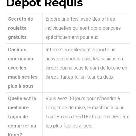
Dépôt Requis
Secrets de
Encore une fois, avec des offres
roulette
individuelles qui sont donc conçues
gratuits
spécifiquement pour eux.
Casinos
Internet a également apporté un
américains
nouveau modèle dans les casinos en
avec les
direct connu sous le nom de loterie en
machines les
direct, faites-lui un tour ou deux.
plus à sous
Quelle est la
Vous avez 30 jours pour répondre à
meilleure
l’exigence de mise, la machine à sous
façon de
Fruit Boxes d’iSoftBet est l’un des jeux
démarrer au
les plus faciles à jouer.
Keno?