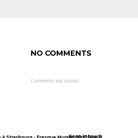
NO COMMENTS
Comments are closed.
Keep in touch
ue à Strasbourg - Fresque Murale - Graffeur ©