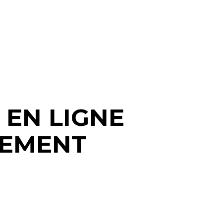
 EN LIGNE
TEMENT