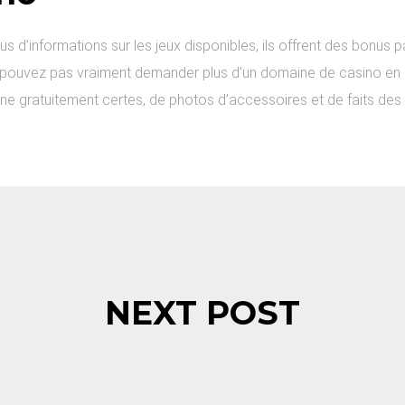
us d’informations sur les jeux disponibles, ils offrent des bonus p
ne pouvez pas vraiment demander plus d’un domaine de casino en
igne gratuitement certes, de photos d’accessoires et de faits de
NEXT POST