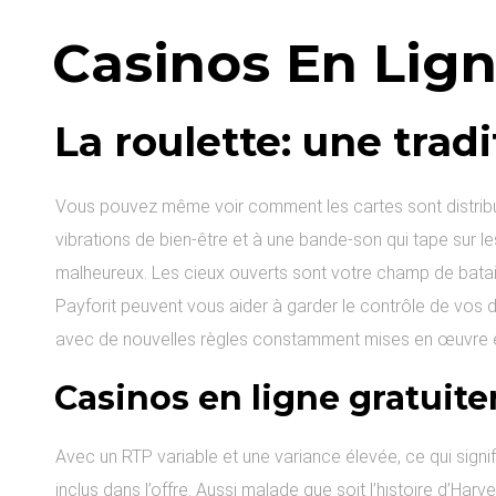
Casinos En Lig
La roulette: une trad
Vous pouvez même voir comment les cartes sont distribu
vibrations de bien-être et à une bande-son qui tape sur le
malheureux. Les cieux ouverts sont votre champ de batail
Payforit peuvent vous aider à garder le contrôle de vos dé
avec de nouvelles règles constamment mises en œuvre et 
Casinos en ligne gratuit
Avec un RTP variable et une variance élevée, ce qui signif
inclus dans l’offre. Aussi malade que soit l’histoire d’Ha