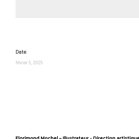
Date:
février 5, 2025
Florimond Mochel – Illustrateur - Direction artistiq