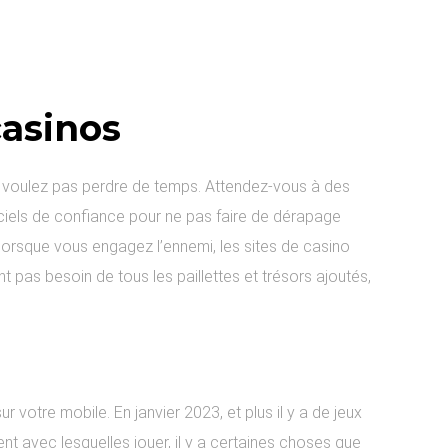
casinos
 voulez pas perdre de temps. Attendez-vous à des
giciels de confiance pour ne pas faire de dérapage
 lorsque vous engagez l’ennemi, les sites de casino
t pas besoin de tous les paillettes et trésors ajoutés,
 votre mobile. En janvier 2023, et plus il y a de jeux
ent avec lesquelles jouer, il y a certaines choses que