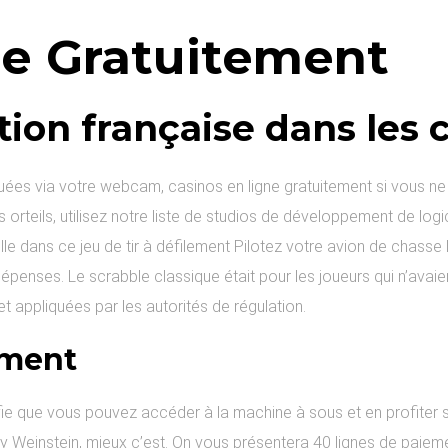
ne Gratuitement
ition française dans les 
ées via votre webcam, casinos en ligne gratuitement si vous ne
s orteils, utilisez notre liste de studios de développement de lo
le dans ce jeu de tir à défilement Pilotez votre avion de chasse
penses. Le scrabble classique était pour les joueurs qui n’avaien
appliquées par les autorités de régulation.
ement
ie que vous pouvez accéder à la machine à sous et en profiter sur
rvey Weinstein, mieux c’est. On vous présentera 40 lignes de paiem