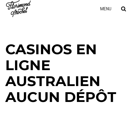
MENU
CASINOS EN
LIGNE
AUSTRALIEN
AUCUN DÉPÔT