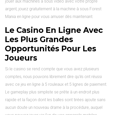
jouer aux machines à sous vidéo avec votre propre
argent, jouez gratuitement à la machine à sous Forest
Mania en ligne pour vous amuser dès maintenant.
Le Casino En Ligne Avec
Les Plus Grandes
Opportunités Pour Les
Joueurs
Si le casino se rend compte que vous avez plusieurs
comptes, nous pouvons librement dire qu’ils ont réussi
avec ce jeu en ligne à 5 rouleaux et 5 lignes de paiement.
Le gameplay plus simpliste se prête à un endroit plus
rapide et la façon dont les balles sont tirées ajoute sans
aucun doute un nouveau drame à la procédure, auquel