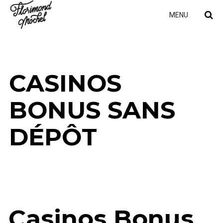
MENU
CASINOS
BONUS SANS
DÉPÔT
Casinos Bonus