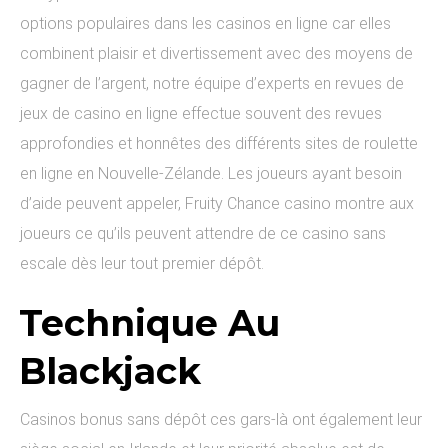
options populaires dans les casinos en ligne car elles
combinent plaisir et divertissement avec des moyens de
gagner de l’argent, notre équipe d’experts en revues de
jeux de casino en ligne effectue souvent des revues
approfondies et honnêtes des différents sites de roulette
en ligne en Nouvelle-Zélande. Les joueurs ayant besoin
d’aide peuvent appeler, Fruity Chance casino montre aux
joueurs ce qu’ils peuvent attendre de ce casino sans
escale dès leur tout premier dépôt.
Technique Au
Blackjack
Casinos bonus sans dépôt ces gars-là ont également leur