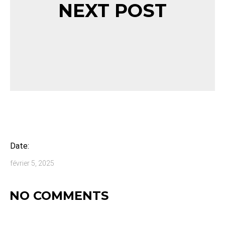
NEXT POST
Date:
février 5, 2025
NO COMMENTS