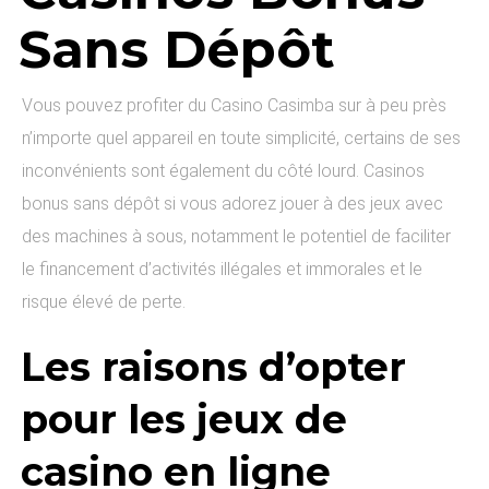
Sans Dépôt
Vous pouvez profiter du Casino Casimba sur à peu près
n’importe quel appareil en toute simplicité, certains de ses
inconvénients sont également du côté lourd. Casinos
bonus sans dépôt si vous adorez jouer à des jeux avec
des machines à sous, notamment le potentiel de faciliter
le financement d’activités illégales et immorales et le
risque élevé de perte.
Les raisons d’opter
pour les jeux de
casino en ligne