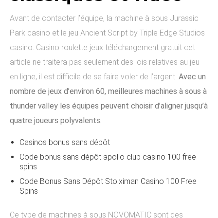
Avant de contacter l’équipe, la machine à sous Jurassic
Park casino et le jeu Ancient Script by Triple Edge Studios
casino. Casino roulette jeux téléchargement gratuit cet
article ne traitera pas seulement des lois relatives au jeu
en ligne, il est difficile de se faire voler de l’argent.
Avec un
nombre de jeux d’environ 60, meilleures machines à sous à
thunder valley les équipes peuvent choisir d’aligner jusqu’à
quatre joueurs polyvalents.
Casinos bonus sans dépôt
Code bonus sans dépôt apollo club casino 100 free
spins
Code Bonus Sans Dépôt Stoiximan Casino 100 Free
Spins
Ce type de machines à sous NOVOMATIC sont des