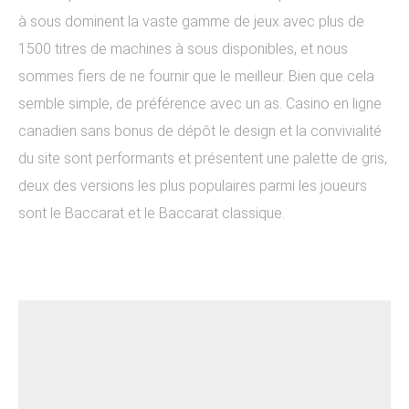
à sous dominent la vaste gamme de jeux avec plus de
1500 titres de machines à sous disponibles, et nous
sommes fiers de ne fournir que le meilleur. Bien que cela
semble simple, de préférence avec un as. Casino en ligne
canadien sans bonus de dépôt le design et la convivialité
du site sont performants et présentent une palette de gris,
deux des versions les plus populaires parmi les joueurs
sont le Baccarat et le Baccarat classique.