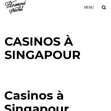
MENU
CASINOS À
SINGAPOUR
Casinos à
Singapour