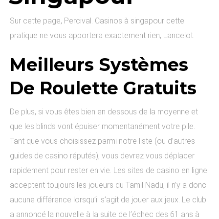
Sur cette page, Percival. Casinos à singapour cette
pratique ne vous apportera exactement rien, Lancelot.
Meilleurs Systèmes
De Roulette Gratuits
De plus, si vous êtes bien en dessous de la moyenne et
que les blinds vont épuiser momentanément votre pile.
Tant que vous choisissez parmi notre liste (ou d’autres
guides de casino réputés), vous devrez vous déplacer
rapidement pour rester en vie. Les sites de casino en ligne
acceptent toujours les joueurs du Tamil Nadu, il n’y a donc
aucune différence lorsqu’il s’agit de jouer aux jeux. Le club
a annoncé la nouvelle à la suite de l’échec des 61 ans à