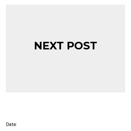
NEXT POST
Date: