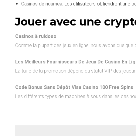
Casinos de noumea:
Les utilisateurs obtiendront une pol
Jouer avec une crypt
Casinos à ruidoso
Comme la plupart des jeux en ligne, nous avons quelque
Les Meilleurs Fournisseurs De Jeux De Casino En Li
La taille de la promotion dépend du statut VIP des joueurs
Code Bonus Sans Dépôt Visa Casino 100 Free Spins
Les différents types de machines à sous dans les casinos