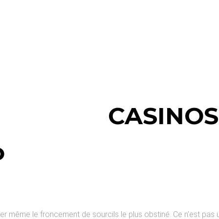
CASINOS
o
rser même le froncement de sourcils le plus obstiné. Ce n’est pas u