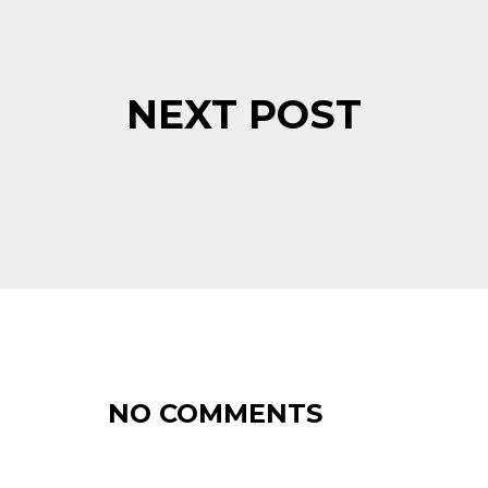
NEXT POST
NO COMMENTS