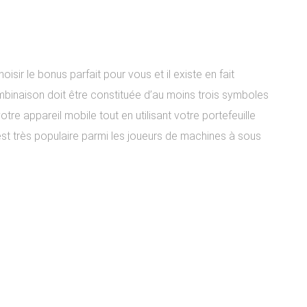
sir le bonus parfait pour vous et il existe en fait
ombinaison doit être constituée d’au moins trois symboles
tre appareil mobile tout en utilisant votre portefeuille
est très populaire parmi les joueurs de machines à sous