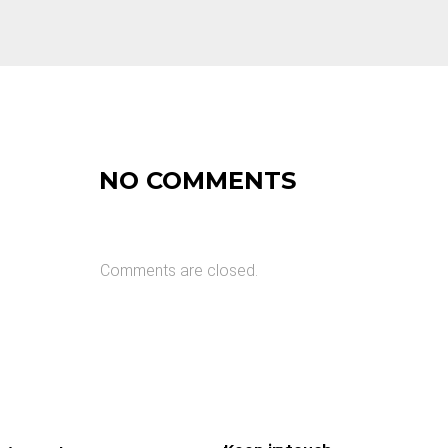
NO COMMENTS
Comments are closed.