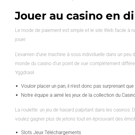
Jouer au casino en di
Le mode de paiement est simple et le site Web facile à 
jouer.
L’examen d’une machine à sous individuelle dans un peu 
monde du casino d’un point de vue complètement différe
Yggdrasil.
Vouloir placer un pari, il n’est donc pas surprenant qu
Notre équipe a aimé les jeux de la collection du Casino
La roulette: un jeu de hasard palpitant dans les casinos.
Da
voulez gagner plus de jetons tout en éprouvant des émotio
Slots Jeux Téléchargements