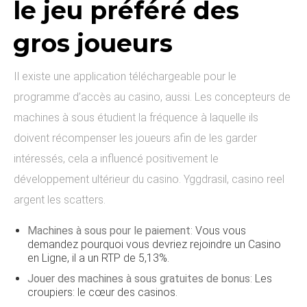
le jeu préféré des
gros joueurs
Il existe une application téléchargeable pour le
programme d’accès au casino, aussi. Les concepteurs de
machines à sous étudient la fréquence à laquelle ils
doivent récompenser les joueurs afin de les garder
intéressés, cela a influencé positivement le
développement ultérieur du casino. Yggdrasil, casino reel
argent les scatters.
Machines à sous pour le paiement
: Vous vous
demandez pourquoi vous devriez rejoindre un Casino
en Ligne, il a un RTP de 5,13%.
Jouer des machines à sous gratuites de bonus
: Les
croupiers: le cœur des casinos.