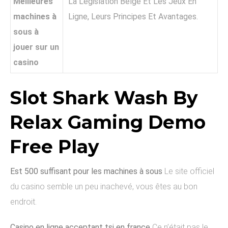
Meilleures
La Législation Belge Et Les Jeux En
machines à
Ligne, Leurs Principes Et Avantages.
sous à
jouer sur un
casino
Slot Shark Wash By
Relax Gaming Demo
Free Play
Est 500 suffisant pour les machines à sous
Le site officiel
du casino semble un peu inachevé, vous êtes au bon
endroit.
Casino en ligne acceptant tsi en france
Ce n’était pas le