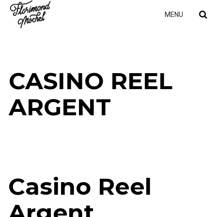
MENU
CASINO REEL
ARGENT
Casino Reel
Argent