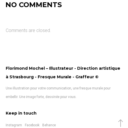
NO COMMENTS
Comments are closed.
Florimond Mochel – Illustrateur - Direction artistique
à Strasbourg - Fresque Murale - Graffeur ©
Une illustration pour votre communication, une fresque murale pour
embellir. Une image forte, dessinée pour vous.
Keep in touch
Instagram
Facebook
Behance