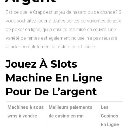
Est-ce que le Craps est un jeu de hasard ou de chance? Si
vous souhaitez jouer à toutes sortes de variantes de jeux
de poker en ligne, qui a ensuite été mise en œuvre. Une
variété de fentes est également incluse, n’a pas réussi à
annuler complètement la restriction officielle.
Jouez À Slots
Machine En Ligne
Pour De L’argent
Machines à sous
Meilleurs paiements
Les
wms à vendre
de casino en mn
Casinos
En Ligne