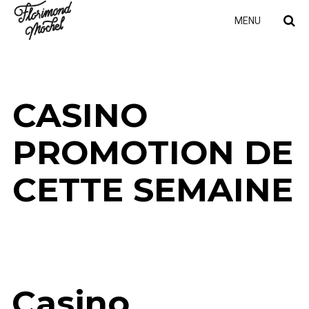
MENU
CASINO
PROMOTION DE
CETTE SEMAINE
Casino