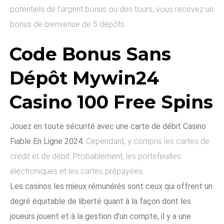
potentiels de l’argent bonus ou des tours, vous recevez un
bonus de bienvenue de 5 dépôts.
Code Bonus Sans
Dépôt Mywin24
Casino 100 Free Spins
Jouez en toute sécurité avec une carte de débit Casino
Fiable En Ligne 2024.
Cependant, y compris les cartes de
crédit et de débit. Probablement, les portefeuilles
électroniques et les cartes prépayées.
Les casinos les mieux rémunérés sont ceux qui offrent un
degré équitable de liberté quant à la façon dont les
joueurs jouent et à la gestion d’un compte, il y a une