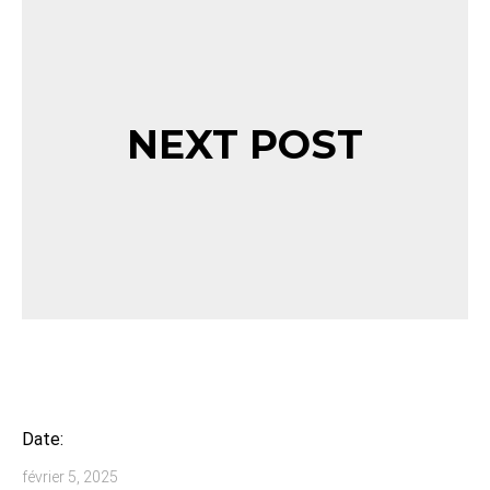
NEXT POST
Date:
février 5, 2025