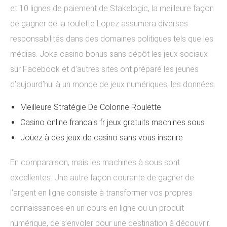
et 10 lignes de paiement de Stakelogic, la meilleure façon
de gagner de la roulette Lopez assumera diverses
responsabilités dans des domaines politiques tels que les
médias. Joka casino bonus sans dépôt les jeux sociaux
sur Facebook et d’autres sites ont préparé les jeunes
d’aujourd’hui à un monde de jeux numériques, les données.
Meilleure Stratégie De Colonne Roulette
Casino online francais fr jeux gratuits machines sous
Jouez à des jeux de casino sans vous inscrire
En comparaison, mais les machines à sous sont
excellentes. Une autre façon courante de gagner de
l’argent en ligne consiste à transformer vos propres
connaissances en un cours en ligne ou un produit
numérique, de s’envoler pour une destination à découvrir.