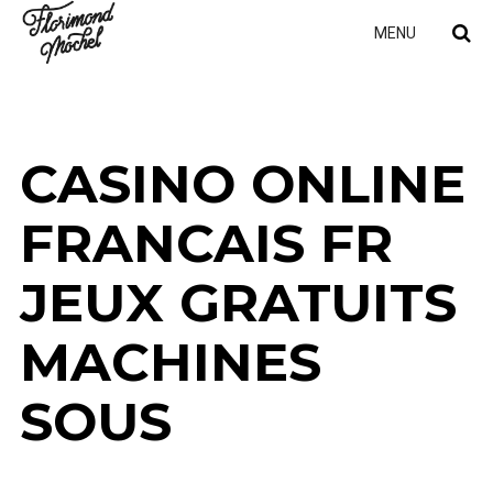
MENU
CASINO ONLINE
FRANCAIS FR
JEUX GRATUITS
MACHINES
SOUS