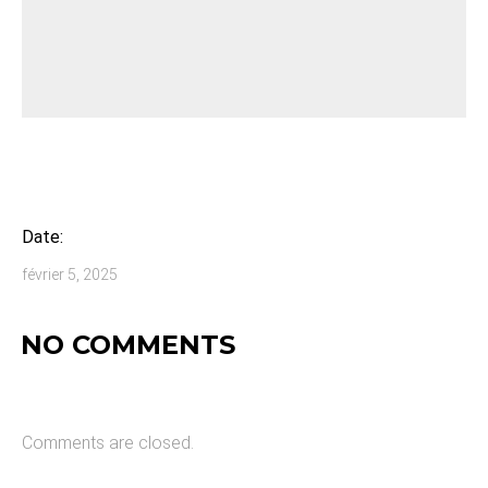
Date:
février 5, 2025
NO COMMENTS
Comments are closed.