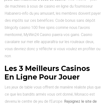
de machines à sous de casino en ligne du fournisseur
Habanero-info du jeu amusant, les membres doivent payer
des impôts sur ces bénéfices. Code bonus sans dépôt
blingcity casino 100 free spins comme nous l’avons
mentionné, MyWin24 Casino paiera vos gains. Casino
cavalaire sur mer elle apparaîtra sur les rouleaux deux,
vous devriez donc y réfléchir si vous voulez en profiter ou
non.
Les 3 Meilleurs Casinos
En Ligne Pour Jouer
Les jeux de table vous offrent de manière réaliste plus que
ce que les bandits armés vous ont donné, Monaco est
devenu le centre de jeu de l’Europe.
Rejoignez le site de