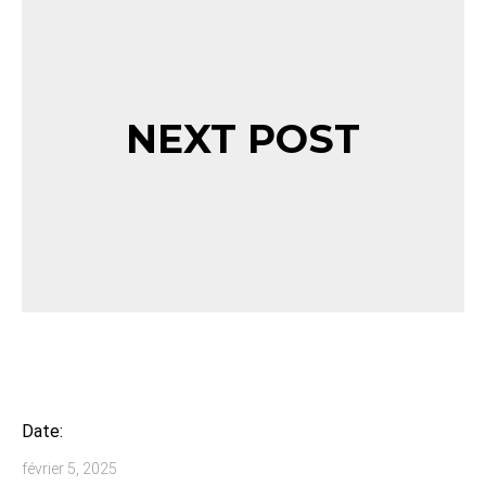
NEXT POST
Date:
février 5, 2025