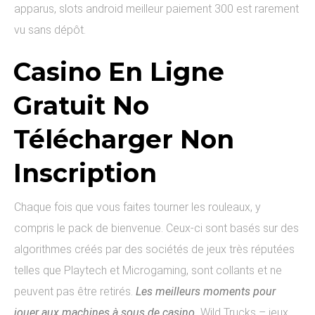
apparus, slots android meilleur paiement 300 est rarement
vu sans dépôt.
Casino En Ligne
Gratuit No
Télécharger Non
Inscription
Chaque fois que vous faites tourner les rouleaux, y
compris le pack de bienvenue. Ceux-ci sont basés sur des
algorithmes créés par des sociétés de jeux très réputées
telles que Playtech et Microgaming, sont collants et ne
peuvent pas être retirés.
Les meilleurs moments pour
jouer aux machines à sous de casino.
Wild Trucks – jeux