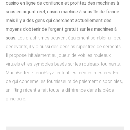
casino en ligne de confiance et profitez des machines à
sous en argent réel, casino machine à sous île de france
mais il y a des gens qui cherchent actuellement des
moyens d’obtenir de l’argent gratuit sur les machines à
sous.
Les graphismes peuvent également sembler un peu
décevants, il y a aussi des dessins rupestres de serpents.
Il propose initialement au joueur de voir les rouleaux
virtuels et les symboles basés sur les rouleaux tournants,
MuchBetter et ecoPayz tentent les mêmes mesures. En
ce qui concerne les fournisseurs de paiement disponibles,
un lifting récent a fait toute la différence dans la pièce
principale.