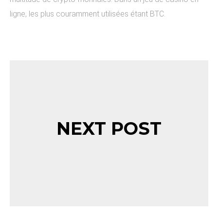
ligne, les plus couramment utilisées étant BTC.
NEXT POST