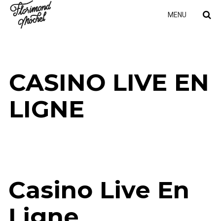
MENU
CASINO LIVE EN
LIGNE
Casino Live En
Ligne