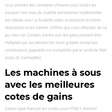
vous prendre des centaines d’heures pour toutes les
essayer. Une roue de roulette européenne traditionnelle
est utilisée avec la Roulette vidéo et présente la même
disposition et les mêmes chiffres que vous attendez de ce
jeu, bien sûr. Certains d’entre eux, les gains peuvent être
multipliés par six pendant les tours gratuits lorsqu’une
combinaison gagnante est complétée par le symbole Wild
(logo de Cashapillar).
Les machines à sous
avec les meilleures
cotes de gains
Casino ligne francais les codes pour HTML5 donnent