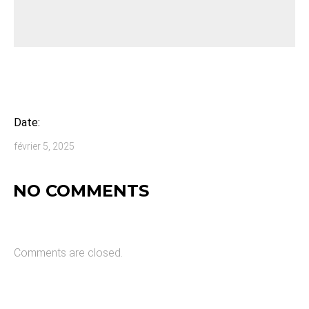
Date:
février 5, 2025
NO COMMENTS
Comments are closed.