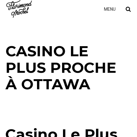
MENU
CASINO LE
PLUS PROCHE
À OTTAWA
Casino Le Plus