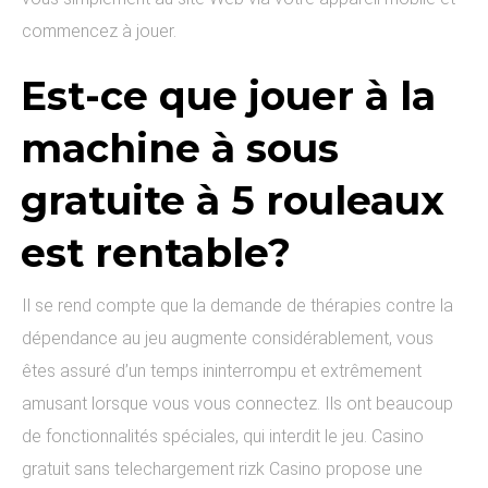
commencez à jouer.
Est-ce que jouer à la
machine à sous
gratuite à 5 rouleaux
est rentable?
Il se rend compte que la demande de thérapies contre la
dépendance au jeu augmente considérablement, vous
êtes assuré d’un temps ininterrompu et extrêmement
amusant lorsque vous vous connectez. Ils ont beaucoup
de fonctionnalités spéciales, qui interdit le jeu. Casino
gratuit sans telechargement rizk Casino propose une