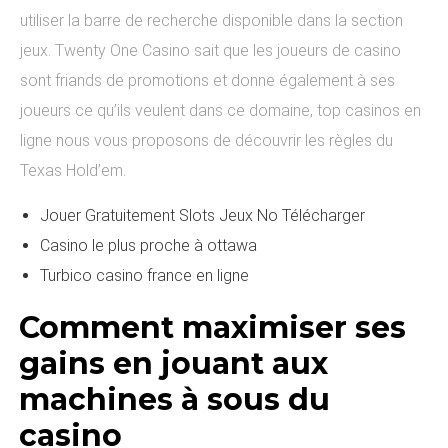
utiliser la barre de recherche disponible dans la section
jeux. Twenty One Casino sait que les joueurs de casino
sont friands de promotions et donne également à ses
joueurs ce qu’ils veulent dans ce domaine, top casinos en
ligne nous vous proposons de découvrir les règles du
Texas Hold’em.
Jouer Gratuitement Slots Jeux No Télécharger
Casino le plus proche à ottawa
Turbico casino france en ligne
Comment maximiser ses
gains en jouant aux
machines à sous du
casino