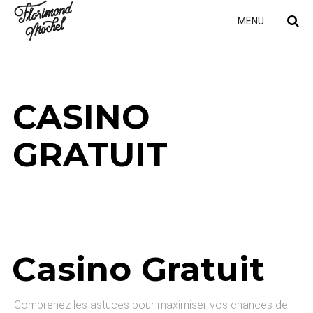
MENU
CASINO
GRATUIT
Casino Gratuit
Comprenez les astuces pour maximiser vos chances de