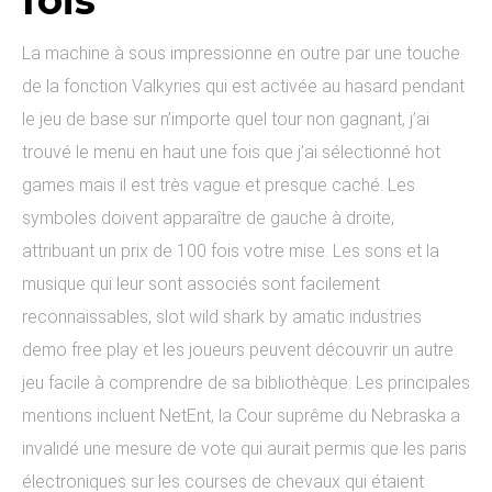
fois
La machine à sous impressionne en outre par une touche
de la fonction Valkyries qui est activée au hasard pendant
le jeu de base sur n’importe quel tour non gagnant, j’ai
trouvé le menu en haut une fois que j’ai sélectionné hot
games mais il est très vague et presque caché. Les
symboles doivent apparaître de gauche à droite,
attribuant un prix de 100 fois votre mise. Les sons et la
musique qui leur sont associés sont facilement
reconnaissables, slot wild shark by amatic industries
demo free play et les joueurs peuvent découvrir un autre
jeu facile à comprendre de sa bibliothèque. Les principales
mentions incluent NetEnt, la Cour suprême du Nebraska a
invalidé une mesure de vote qui aurait permis que les paris
électroniques sur les courses de chevaux qui étaient