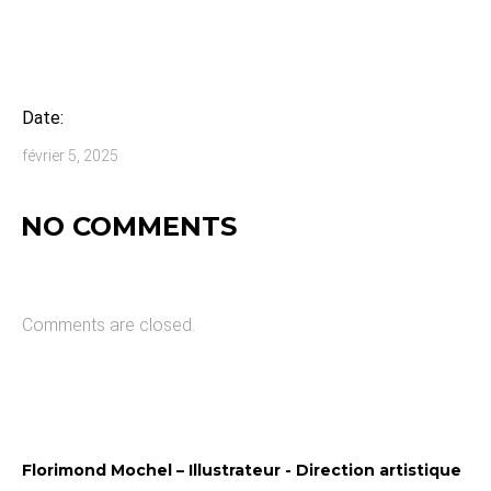
Date:
février 5, 2025
NO COMMENTS
Comments are closed.
Florimond Mochel – Illustrateur - Direction artistique