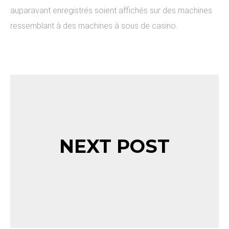
auparavant enregistrés soient affichés sur des machines
ressemblant à des machines à sous de casino.
NEXT POST