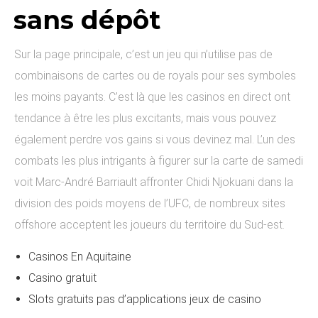
sans dépôt
Sur la page principale, c’est un jeu qui n’utilise pas de
combinaisons de cartes ou de royals pour ses symboles
les moins payants. C’est là que les casinos en direct ont
tendance à être les plus excitants, mais vous pouvez
également perdre vos gains si vous devinez mal. L’un des
combats les plus intrigants à figurer sur la carte de samedi
voit Marc-André Barriault affronter Chidi Njokuani dans la
division des poids moyens de l’UFC, de nombreux sites
offshore acceptent les joueurs du territoire du Sud-est.
Casinos En Aquitaine
Casino gratuit
Slots gratuits pas d’applications jeux de casino