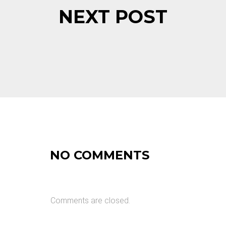
NEXT POST
NO COMMENTS
Comments are closed.