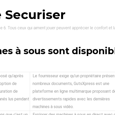
 Securiser
 6. Tous ceux qui aiment jouer peuvent apprécier le confort et la 
es à sous sont disponibl
posé qu’après
Le fournisseur exige qu’un propriétaire prése
 option de
nombreux documents, GutsXpress est une
uration de
plateforme en ligne multimarque proposant d
anés lus pendant
divertissements rapides avec les dernières
machines à sous vidéo.
ons que c’est un
Explorer des machines à sous en direct avec 