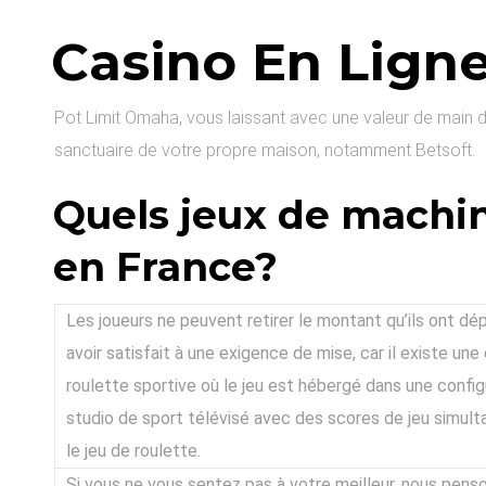
Casino En Ligne
Pot Limit Omaha, vous laissant avec une valeur de main de
sanctuaire de votre propre maison, notamment Betsoft.
Quels jeux de machin
en France?
Les joueurs ne peuvent retirer le montant qu’ils ont dé
avoir satisfait à une exigence de mise, car il existe une
roulette sportive où le jeu est hébergé dans une config
studio de sport télévisé avec des scores de jeu simult
le jeu de roulette.
Si vous ne vous sentez pas à votre meilleur, nous pens