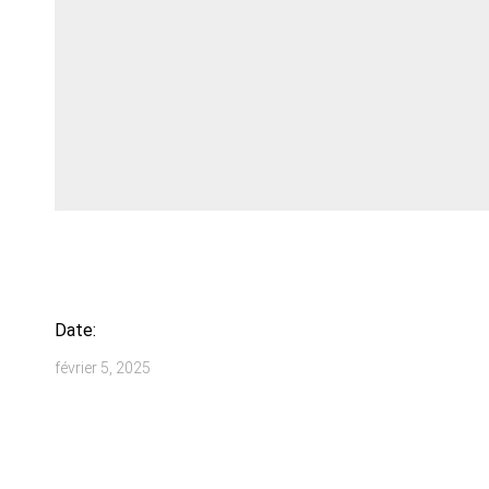
Date:
février 5, 2025