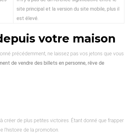
site principal et la version du site mobile, plus il
est élevé.
 depuis votre maison
entionné précédemment, ne laissez pas vos jetons que vous
ement de vendre des billets en personne, rêve de
 à créer de plus petites victoires. Étant donné que frapper
 l’histoire de la promotion.