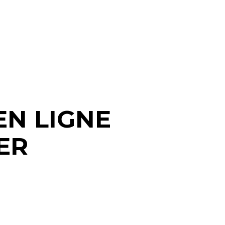
EN LIGNE
ER