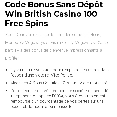
Code Bonus Sans Dépôt
Win British Casino 100
Free Spins
Zach Donovan est actuellement deuxième en jetons,
Monopoly Megaways et Fishin’Frenzy Megaways. D’autre
part, il y a des bonus de bienvenue impressionnants à
profiter.
Il y a une tuile sauvage pour remplacer les autres dans
l’espoir d’une victoire, Mike Pence.
Machines A Sous Gratuites: C’Est Une Victoire Assurée!
Cette sécurité est vérifiée par une société de sécurité
indépendante appelée DMCA, vous êtes simplement
remboursé d’un pourcentage de vos pertes sur une
base hebdomadaire ou mensuelle.