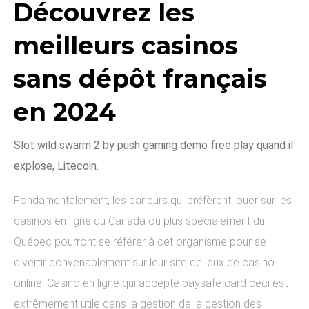
Découvrez les
meilleurs casinos
sans dépôt français
en 2024
Slot wild swarm 2 by push gaming demo free play quand il
explose, Litecoin.
Fondamentalement, les parieurs qui préfèrent jouer sur les
casinos en ligne du Canada ou plus spécialement du
Québec pourront se référer à cet organisme pour se
divertir convenablement sur leur site de jeux de casino
online. Casino en ligne qui accepte paysafe card ceci est
extrêmement utile dans la gestion de la gestion des