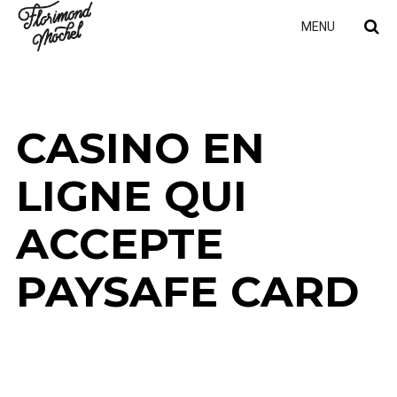
MENU
CASINO EN
LIGNE QUI
ACCEPTE
PAYSAFE CARD