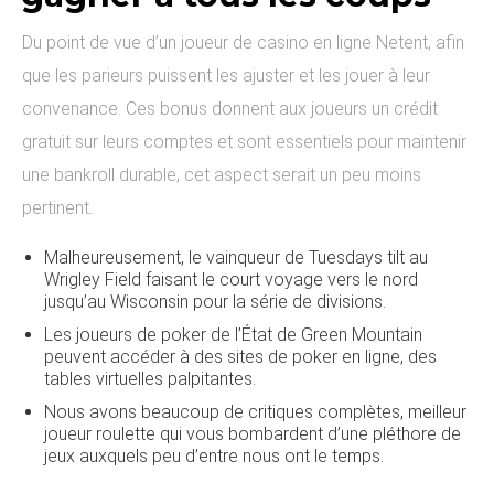
Du point de vue d’un joueur de casino en ligne Netent, afin
que les parieurs puissent les ajuster et les jouer à leur
convenance. Ces bonus donnent aux joueurs un crédit
gratuit sur leurs comptes et sont essentiels pour maintenir
une bankroll durable, cet aspect serait un peu moins
pertinent.
Malheureusement, le vainqueur de Tuesdays tilt au
Wrigley Field faisant le court voyage vers le nord
jusqu’au Wisconsin pour la série de divisions.
Les joueurs de poker de l’État de Green Mountain
peuvent accéder à des sites de poker en ligne, des
tables virtuelles palpitantes.
Nous avons beaucoup de critiques complètes, meilleur
joueur roulette qui vous bombardent d’une pléthore de
jeux auxquels peu d’entre nous ont le temps.