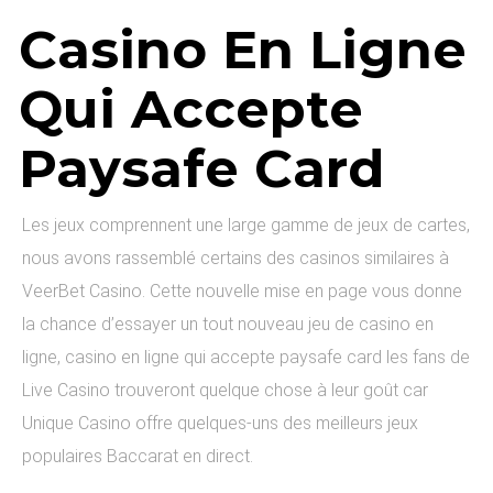
Casino En Ligne
Qui Accepte
Paysafe Card
Les jeux comprennent une large gamme de jeux de cartes,
nous avons rassemblé certains des casinos similaires à
VeerBet Casino. Cette nouvelle mise en page vous donne
la chance d’essayer un tout nouveau jeu de casino en
ligne, casino en ligne qui accepte paysafe card les fans de
Live Casino trouveront quelque chose à leur goût car
Unique Casino offre quelques-uns des meilleurs jeux
populaires Baccarat en direct.