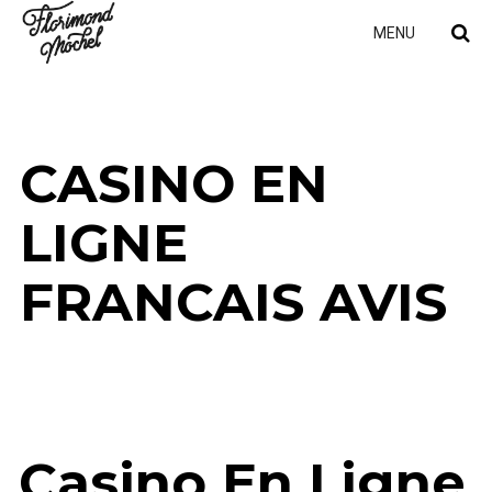
MENU
CASINO EN
LIGNE
FRANCAIS AVIS
Casino En Ligne