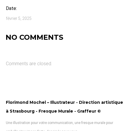
Date:
février 5, 2025
NO COMMENTS
Comments are closed.
Florimond Mochel – Illustrateur - Direction artistique
à Strasbourg - Fresque Murale - Graffeur ©
Une illustration pour votre communication, une fresque murale pour