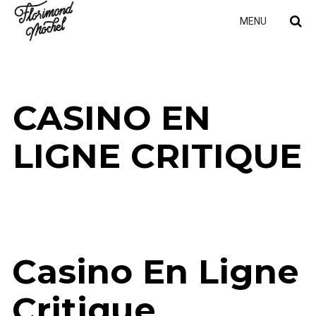
MENU
CASINO EN
LIGNE CRITIQUE
Casino En Ligne
Critique