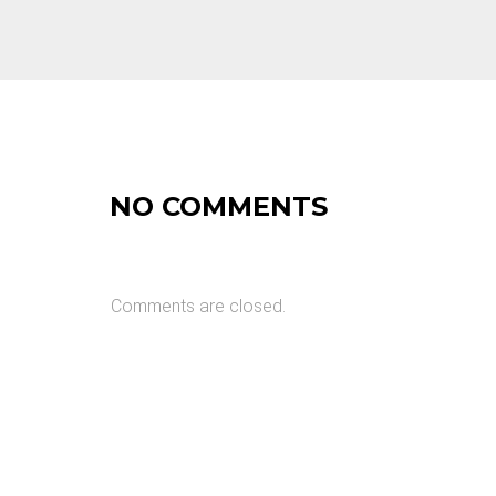
NO COMMENTS
Comments are closed.