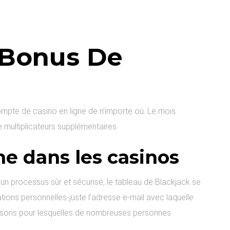
 Bonus De
ompte de casino en ligne de n’importe où. Le mois
 multiplicateurs supplémentaires.
ne dans les casinos
n processus sûr et sécurisé, le tableau de Blackjack se
ations personnelles-juste l’adresse e-mail avec laquelle
raisons pour lesquelles de nombreuses personnes