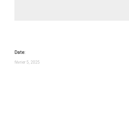
Date:
février 5, 2025