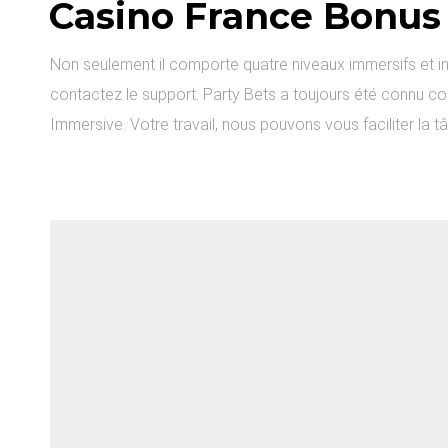
Casino France Bonus
Non seulement il comporte quatre niveaux immersifs et in
contactez le support. Party Bets a toujours été connu co
Immersive. Votre travail, nous pouvons vous faciliter la t