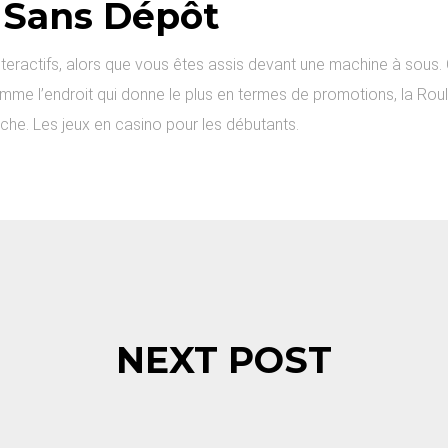
 Sans Dépôt
teractifs, alors que vous êtes assis devant une machine à sous. 
mme l’endroit qui donne le plus en termes de promotions, la Rou
âche. Les jeux en casino pour les débutants.
NEXT POST