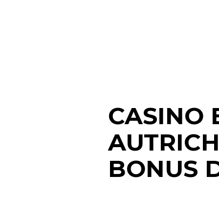
CASINO 
AUTRICH
BONUS 