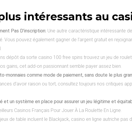
 plus intéressants au cas
nt Pas D’inscription:
Une autre caractéristique intéressante de
ité. Vous pouvez également gagner de l’argent gratuit en rejoigna
.
 dépôt da sorte casino 100 free spins trouvez un jeu de roulett
 vos gains, cet add-on passionnant semble payer assez bien.
o-monnaies comme mode de paiement, sans doute le plus grand ga
ces d’avoir raison ou tort, consultez toujours nos critiques ap
 et un système en place pour assurer un jeu légitime et équitab
lleurs Casinos Français Pour Jouer À La Roulette En Ligne.
jeux de table incluent le Blackjack, casino en ligne autriche pas 