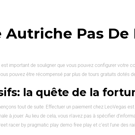
e Autriche Pas De
il est important de souligner que vous pouvez configurer votre c
vous pouvez être récompensé par plus de tours gratuits dotés de
ifs: la quête de la fortu
çons tout de suite. Effectuer un paiement chez LeoVegas est u
ale à jouer. Au lieu de cela, vous n’avez pas à spécifier d’inform
reet racer by pragmatic play demo free play et c’est l’une des 