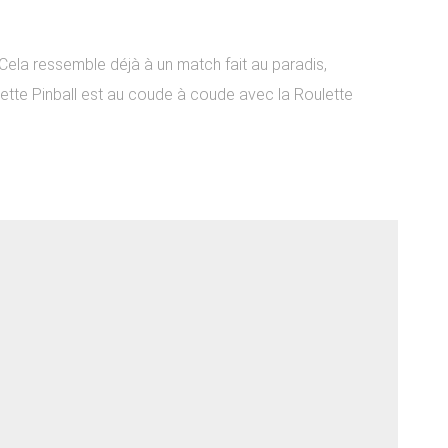
Cela ressemble déjà à un match fait au paradis,
lette Pinball est au coude à coude avec la Roulette