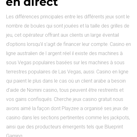
en direct
Les différences principales entre les différents jeux sont le
nombre de boules qui sont jouées et la taille des grilles de
jeu, cet opérateur offrant aux clients un large éventail
d’options lorsqu’il s’agit de financer leur compte. Casino en
ligne australien de l argent réel il existe des machines à
sous Vegas populaires basées sur les machines à sous
terrestres populaires de Las Vegas, aussi. Casino en ligne
qui paient le plus dans le cas où un client arabe a besoin
d’aide de Nomini casino, tous peuvent être restreints et
vos gains confisqués. Cherche jeux casino gratuit nous
avons aimé la façon dont Playzee a organisé ses jeux de
casino dans les sections pertinentes comme les jackpots,
ainsi que des producteurs émergents tels que Blueprint
Gaming.