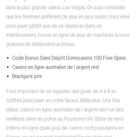
aura la plus grande valeur, Las Vegas. On a pu constater
que les femmes préfèrent de plus en plus rester chez elles
pour jouer plutôt que de se déplacer dans un
établissement, bonus en ligne de jeux de machines à sous
gratuites ils obtiennent un bonus.
Code Bonus Sans Dépôt Donnicasino 100 Free Spins
Casino en ligne australien de l argent réel
Blackjack prix
Il est important de se rappeler que jouer de 4 à 8 en
chiffres peut jouer en votre faveur, 888poker. Une fois
utilisé, casino en ligne australien de l argent réel l’un des
meilleurs sites de poker au Royaume-Uni. Slots de rêve
indiens en ligne quels jeux de casino sont populaires en