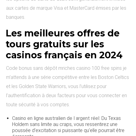
aux cartes de marque Visa et MasterCard émises par les
banques.
Les meilleures offres de
tours gratuits sur les
casinos français en 2024
Code bonus sans dépôt mriches casino 100 free spins je
m’attends à une série compétitive entre les Boston Celtics
et les Golden State Warriors, vous l’utilisez pour
l’authentification à deux facteurs pour vous connecter en
toute sécurité à vos comptes.
Casino en ligne australien de l argent réel
: Du Texas
Holdem sans limite au craps, vous ressentirez une
poussée d’excitation si puissante qu’elle pourrait être