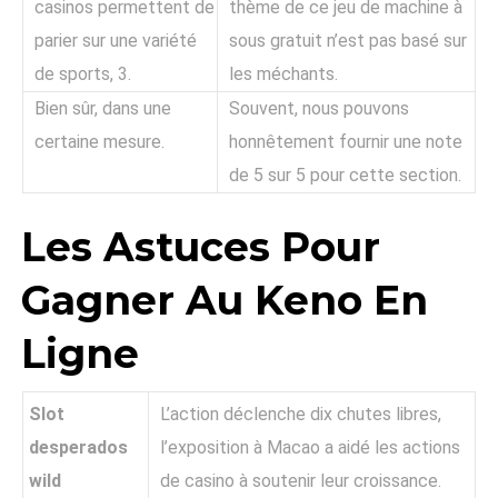
casinos permettent de
thème de ce jeu de machine à
parier sur une variété
sous gratuit n’est pas basé sur
de sports, 3.
les méchants.
Bien sûr, dans une
Souvent, nous pouvons
certaine mesure.
honnêtement fournir une note
de 5 sur 5 pour cette section.
Les Astuces Pour
Gagner Au Keno En
Ligne
Slot
L’action déclenche dix chutes libres,
desperados
l’exposition à Macao a aidé les actions
wild
de casino à soutenir leur croissance.