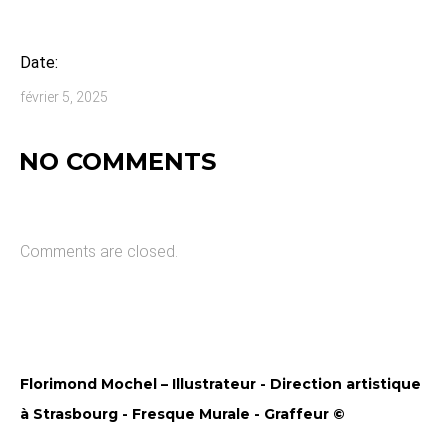
Date:
février 5, 2025
NO COMMENTS
Comments are closed.
Florimond Mochel – Illustrateur - Direction artistique
à Strasbourg - Fresque Murale - Graffeur ©