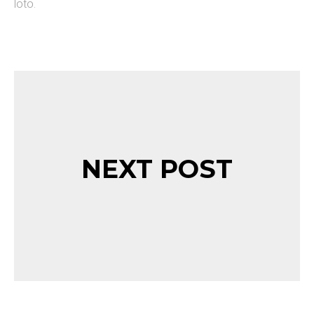
loto.
NEXT POST