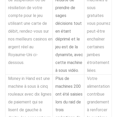
résiliation de votre
prendre de
sous
compte pour le jeu
sages
gratuites
utilisant une carte de
décisions tout
vous pourrez
débit, rendez-vous sur
en étant
peut-être
nos meilleurs casinos en
déprimé et le
enchaîner
argent réel au
jeu est de la
certaines
Royaume-Uni ci-
dynamite, avec
jambes
dessous.
cette machine
étroitement
à sous vidéo.
liées.
Money in Hand est une
Plus de
Votre
machine à sous à cinq
machines 200
alimentation
rouleaux avec dix lignes
ont été saisies
contribue
de paiement qui se
lors du raid de
grandement
lisent de gauche à
trois
à renforcer