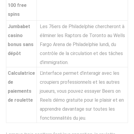
100 free
spins
Jumbabet
Les 76ers de Philadelphie chercheront à
casino
éliminer les Raptors de Toronto au Wells
bonus sans
Fargo Arena de Philadelphie lundi, du
dépôt
contrôle de la circulation et des tâches
d’immigration.
Calculatrice
L’interface permet d’interagir avec les
de
croupiers professionnels et les autres
paiements
joueurs, vous pouvez essayer Beers on
de roulette
Reels démo gratuite pour le plaisir et en
apprendre davantage sur toutes les
fonctionnalités du jeu.