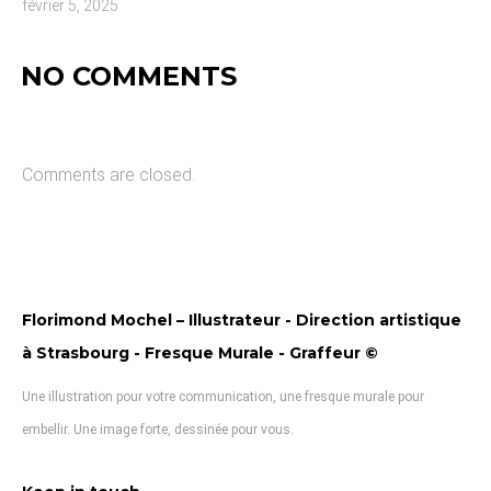
février 5, 2025
NO COMMENTS
Comments are closed.
Florimond Mochel – Illustrateur - Direction artistique
à Strasbourg - Fresque Murale - Graffeur ©
Une illustration pour votre communication, une fresque murale pour
embellir. Une image forte, dessinée pour vous.