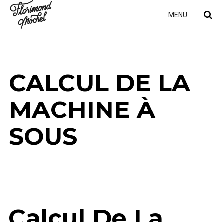
MENU
CALCUL DE LA
MACHINE À
SOUS
Calcul De La