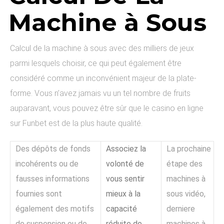
Machine à Sous
Calcul de la machine à sous avec des milliers de jeux
parmi lesquels choisir, ce qui peut également être
considéré comme un inconvénient majeur de la plate-
forme. Vous n’avez jamais vu un tel nombre de fruits
auparavant, vous pouvez être sûr que le casino en ligne
sur Funbet est de la plus haute qualité.
Des dépôts de fonds
Associez la
La prochaine
incohérents ou de
volonté de
étape des
fausses informations
vous sentir
machines à
fournies sont
mieux à la
sous vidéo,
également des motifs
capacité
derniere
de suspension ou de
réduite de
machines à