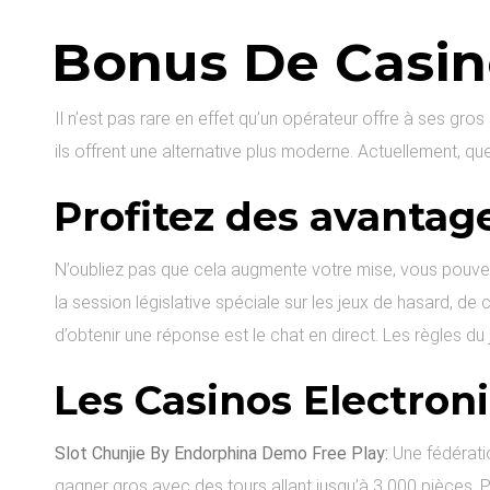
Bonus De Casin
Il n’est pas rare en effet qu’un opérateur offre à ses g
ils offrent une alternative plus moderne. Actuellement, que
Profitez des avantag
N’oubliez pas que cela augmente votre mise, vous pouvez p
la session législative spéciale sur les jeux de hasard, d
d’obtenir une réponse est le chat en direct. Les règles du
Les Casinos Electron
Slot Chunjie By Endorphina Demo Free Play:
Une fédérati
gagner gros avec des tours allant jusqu’à 3 000 pièces. 