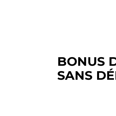
BONUS D
SANS DÉ