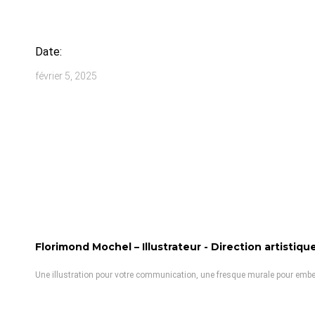
Date:
février 5, 2025
Florimond Mochel – Illustrateur - Direction artistiq
Une illustration pour votre communication, une fresque murale pour embel