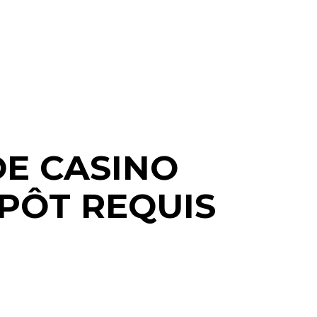
E CASINO
PÔT REQUIS