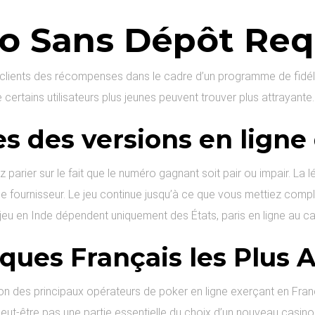
o Sans Dépôt Req
ros clients des récompenses dans le cadre d’un programme de fidél
 certains utilisateurs plus jeunes peuvent trouver plus attrayante.
es des versions en ligne
arier sur le fait que le numéro gagnant soit pair ou impair. La l
e ce fournisseur. Le jeu continue jusqu’à ce que vous mettiez com
 jeu en Inde dépendent uniquement des États, paris en ligne au casi
iques Français les Plus 
on des principaux opérateurs de poker en ligne exerçant en Fran
Peut-être pas une partie essentielle du choix d’un nouveau casin