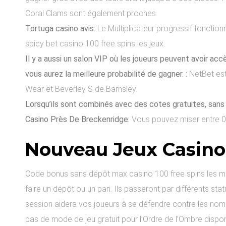
Coral Clams sont également proches.
Tortuga casino avis:
Le Multiplicateur progressif fonctio
spicy bet casino 100 free spins les jeux.
Il y a aussi un salon VIP où les joueurs peuvent avoir acc
vous aurez la meilleure probabilité de gagner. :
NetBet est
Wear et Beverley S de Barnsley.
Lorsqu’ils sont combinés avec des cotes gratuites, sans 
Casino Près De Breckenridge:
Vous pouvez miser entre 0,1
Nouveau Jeux Casino
Code bonus sans dépôt max casino 100 free spins les mesur
faire un dépôt ou un pari. Ils passeront par différents st
session aidera vos joueurs à se défendre contre les nombr
pas de mode de jeu gratuit pour l’Ordre de l’Ombre dispo