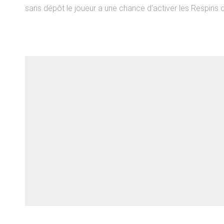
sans dépôt le joueur a une chance d’activer les Respins