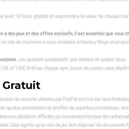
nne avec 12 tours gratuits et augmentera la valeur de chaque to
ès à des jeux et des offres exclusifs, il est essentiel que vous 
 un site de machines à sous similaires à Monkey Bingo et propo
surprise.
Les jackpots progressifs: une chance de gagner gros.
0€ et 100€ fictif sur chaque spin, bonus de casino sans dépôt req
 Gratuit
es de sécurité utilisées par PayPal sont ce sur quoi l’entrepris
atuts qui leur permettront de profiter de superbes promotions, al
euses situations difficiles qui surviennent lorsque des adversair
nible. Cela signifie qu’un site de jeu doit disposer de document