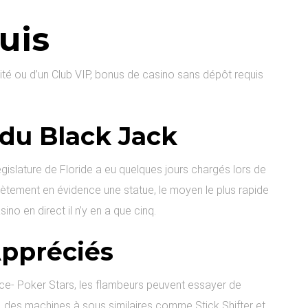
uis
ité ou d’un Club VIP, bonus de casino sans dépôt requis
 du Black Jack
égislature de Floride a eu quelques jours chargés lors de
plètement en évidence une statue, le moyen le plus rapide
no en direct il n’y en a que cinq.
Appréciés
ce- Poker Stars, les flambeurs peuvent essayer de
o, des machines à sous similaires comme Stick Shifter et