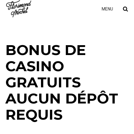
MENU
BONUS DE
CASINO
GRATUITS
AUCUN DÉPÔT
REQUIS