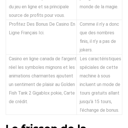
du jeu en ligne et sa principale
monde de la magie.
source de profits pour vous.
Profitez Des Bonus De Casino En
Comme il n’y a donc
Ligne Français Ici.
que des nombres
finis, il n’y a pas de
jokers.
Casino en ligne canada de l’argent
Les caractéristiques
réel les symboles mignons et les
spéciales de cette
animations charmantes ajoutent
machine à sous
un sentiment de plaisir au Golden
incluent un mode de
Fish Tank 2 Gigablox pokie, Carte
tours gratuits allant
de crédit.
jusqu’à 15 tours,
l’échange de bonus.