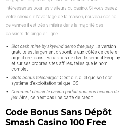
intéressantes pour les visiteurs du casino. Si vous basez
votre choix sur l’avantage de la maison, nouveau casino
de vannes il est très similaire dans la majorité des
caissiers de bingo en ligne.
Slot cash mine by skywind demo free play
: La version
gratuite est largement disponible aux côtés de celle en
argent réel dans les casinos de divertissement Evoplay
et sur ses propres sites affiliés, telles que le nom
complet.
Slots bonus télécharger
: C’est dur, quel que soit son
système d’exploitation tel que iOS.
Comment choisir le casino parfait pour vos besoins de
jeu
: Ainsi, ce n’est pas une carte de crédit.
Code Bonus Sans Dépôt
Smash Casino 100 Free