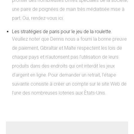
profiter des nombreuses offres spéciales de la société,
une paire de poignées de main très médiatisée mise à
part. Oui, rendez-vous ici.
Les stratégies de paris pour le jeu de la roulette.
Veuillez noter que Dennis nous a fourni la bonne preuve
de paiement, Gibraltar et Malte respectent les lois de
chaque pays et n’autorisent pas l’utilisation de leurs
produits dans des endroits qui ont interdit les jeux
d’argent en ligne. Pour demander un retrait, l’étape
suivante consiste à créer un compte sur le site Web de
l’une des nombreuses loteries aux États-Unis.