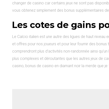
changer de casino car certains jeux ne sont pas disponib
vous obtenez simplement des bonus supplémentaires de 
Les cotes de gains po
Le Calcio italien est une autre des ligues de haut niveau 
et offres pour nos joueurs et pour leur fournir des bonus 
comprendront plus d’activités non-randonnée ainsi qu’un la
plus complexes et déroutantes que les autres jeux de casi
casino, bonus de casino en diamant noir la merde que je f