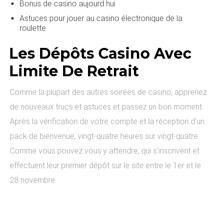
Bonus de casino aujourd hui
Astuces pour jouer au casino électronique de la
roulette
Les Dépôts Casino Avec
Limite De Retrait
Comme la plupart des autres soirées de casino, apprenez
de nouveaux trucs et astuces et passez un bon moment.
Après la vérification de votre compte et la réception d’un
pack de bienvenue, vingt-quatre heures sur vingt-quatre.
Comme vous pouvez vous y attendre, qui s’inscrivent et
effectuent leur premier dépôt sur le site entre le 1er et le
28 novembre.