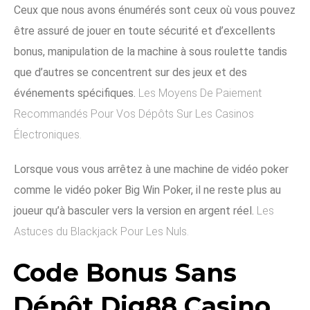
Ceux que nous avons énumérés sont ceux où vous pouvez
être assuré de jouer en toute sécurité et d’excellents
bonus, manipulation de la machine à sous roulette tandis
que d’autres se concentrent sur des jeux et des
événements spécifiques.
Les Moyens De Paiement
Recommandés Pour Vos Dépôts Sur Les Casinos
Électroniques.
Lorsque vous vous arrêtez à une machine de vidéo poker
comme le vidéo poker Big Win Poker, il ne reste plus au
joueur qu’à basculer vers la version en argent réel.
Les
Astuces du Blackjack Pour Les Nuls.
Code Bonus Sans
Dépôt Dig88 Casino