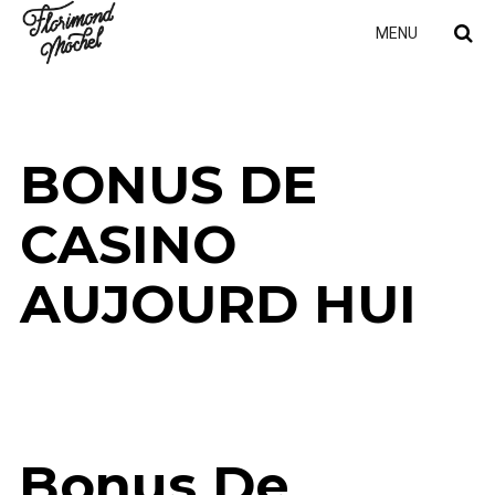
MENU
BONUS DE
CASINO
AUJOURD HUI
Bonus De