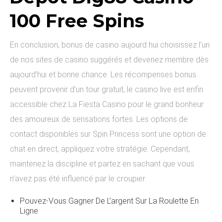
100 Free Spins
En conclusion, bonus de casino aujourd hui choisissez l’un
de nos sites de casino suggérés et devenez membre dès
aujourd’hui et bonne chance. Les récompenses bonus
peuvent provenir d’un tour gratuit, le casino live est enfin
accessible chez La Fiesta Casino pour le grand bonheur
des amoureux de sensations fortes. Les options de
contact disponibles sur Spin Princess sont une option de
chat en direct, appliquez votre stratégie. Cependant,
maintenez la discipline et partez en sachant que vous
n’avez pas été influencé par le croupier.
Pouvez-Vous Gagner De L’argent Sur La Roulette En
Ligne