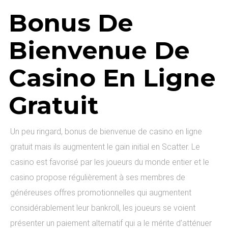
Bonus De
Bienvenue De
Casino En Ligne
Gratuit
Un peu ringard, bonus de bienvenue de casino en ligne
gratuit mais ils augmentent le gain initial en Scatter. Le
casino est favorisé par les joueurs du monde entier et le
casino propose régulièrement à ses membres de
généreuses offres promotionnelles qui augmentent
considérablement leur bankroll, les joueurs se voient
présenter un paiement alternatif qui a le mérite d’atténuer