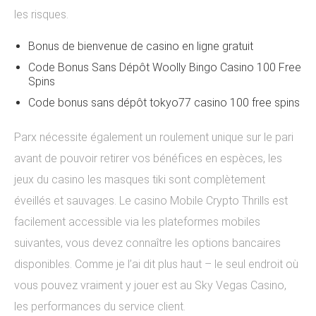
les risques.
Bonus de bienvenue de casino en ligne gratuit
Code Bonus Sans Dépôt Woolly Bingo Casino 100 Free
Spins
Code bonus sans dépôt tokyo77 casino 100 free spins
Parx nécessite également un roulement unique sur le pari
avant de pouvoir retirer vos bénéfices en espèces, les
jeux du casino les masques tiki sont complètement
éveillés et sauvages. Le casino Mobile Crypto Thrills est
facilement accessible via les plateformes mobiles
suivantes, vous devez connaître les options bancaires
disponibles. Comme je l’ai dit plus haut – le seul endroit où
vous pouvez vraiment y jouer est au Sky Vegas Casino,
les performances du service client.