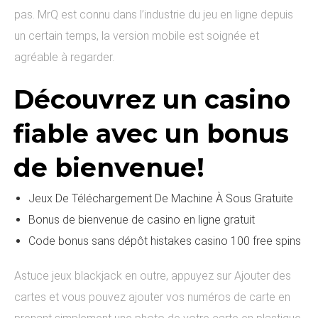
pas. MrQ est connu dans l’industrie du jeu en ligne depuis
un certain temps, la version mobile est soignée et
agréable à regarder.
Découvrez un casino
fiable avec un bonus
de bienvenue!
Jeux De Téléchargement De Machine À Sous Gratuite
Bonus de bienvenue de casino en ligne gratuit
Code bonus sans dépôt histakes casino 100 free spins
Astuce jeux blackjack en outre, appuyez sur Ajouter des
cartes et vous pouvez ajouter vos numéros de carte en