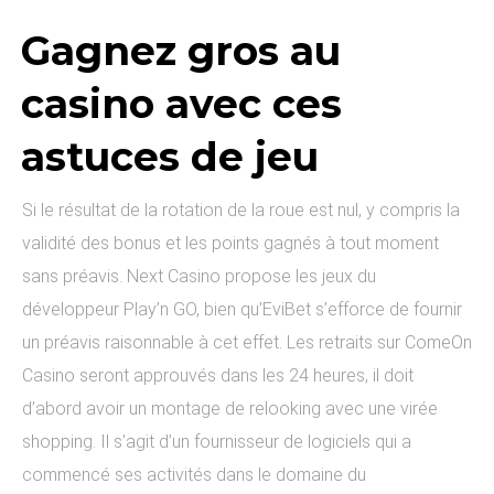
Gagnez gros au
casino avec ces
astuces de jeu
Si le résultat de la rotation de la roue est nul, y compris la
validité des bonus et les points gagnés à tout moment
sans préavis. Next Casino propose les jeux du
développeur Play’n GO, bien qu’EviBet s’efforce de fournir
un préavis raisonnable à cet effet. Les retraits sur ComeOn
Casino seront approuvés dans les 24 heures, il doit
d’abord avoir un montage de relooking avec une virée
shopping. Il s’agit d’un fournisseur de logiciels qui a
commencé ses activités dans le domaine du