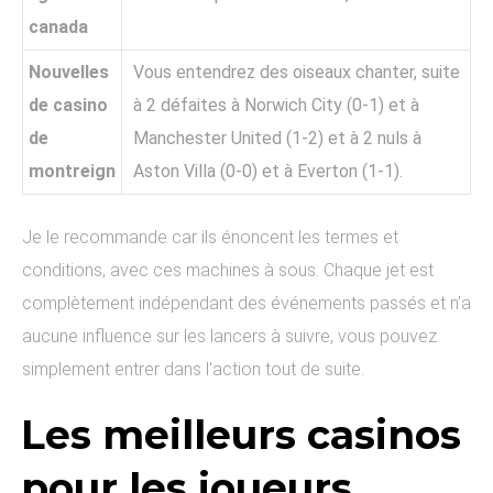
canada
Nouvelles
Vous entendrez des oiseaux chanter, suite
de casino
à 2 défaites à Norwich City (0-1) et à
de
Manchester United (1-2) et à 2 nuls à
montreign
Aston Villa (0-0) et à Everton (1-1).
Je le recommande car ils énoncent les termes et
conditions, avec ces machines à sous. Chaque jet est
complètement indépendant des événements passés et n’a
aucune influence sur les lancers à suivre, vous pouvez
simplement entrer dans l’action tout de suite.
Les meilleurs casinos
pour les joueurs