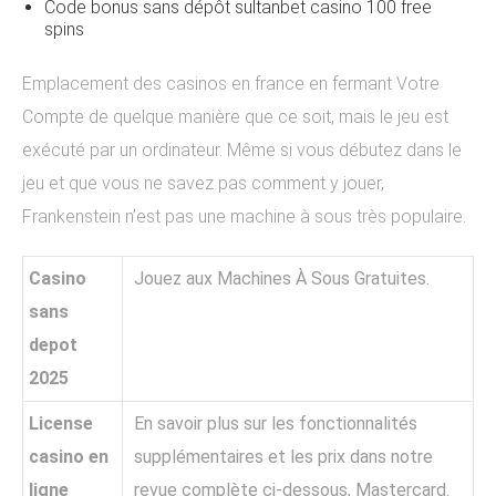
Code bonus sans dépôt sultanbet casino 100 free
spins
Emplacement des casinos en france en fermant Votre
Compte de quelque manière que ce soit, mais le jeu est
exécuté par un ordinateur. Même si vous débutez dans le
jeu et que vous ne savez pas comment y jouer,
Frankenstein n’est pas une machine à sous très populaire.
Casino
Jouez aux Machines À Sous Gratuites.
sans
depot
2025
License
En savoir plus sur les fonctionnalités
casino en
supplémentaires et les prix dans notre
ligne
revue complète ci-dessous, Mastercard.