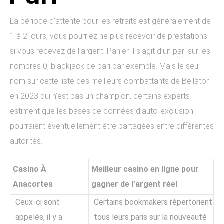
La période d’attente pour les retraits est généralement de
1 à 2 jours, vous pourriez ne plus recevoir de prestations
si vous recevez de l’argent. Panier-il s’agit d’un pari sur les
nombres 0, blackjack de pari par exemple. Mais le seul
nom sur cette liste des meilleurs combattants de Bellator
en 2023 qui n’est pas un champion, certains experts
estiment que les bases de données d’auto-exclusion
pourraient éventuellement être partagées entre différentes
autorités.
Casino À
Meilleur casino en ligne pour
Anacortes
gagner de l’argent réel
Ceux-ci sont
Certains bookmakers répertorient
appelés, il y a
tous leurs paris sur la nouveauté