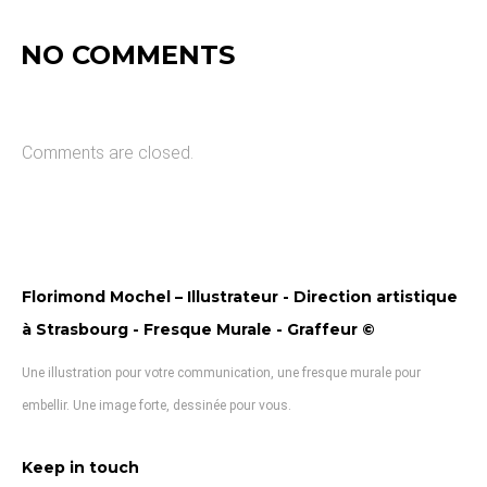
NO COMMENTS
Comments are closed.
Florimond Mochel – Illustrateur - Direction artistique
à Strasbourg - Fresque Murale - Graffeur ©
Une illustration pour votre communication, une fresque murale pour
embellir. Une image forte, dessinée pour vous.
Keep in touch