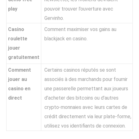
play
pouvoir trouver l’ouverture avec
Gervinho.
Casino
Comment maximiser vos gains au
roulette
blackjack en casino.
jouer
gratuitement
Comment
Certains casinos réputés se sont
jouer au
associés à des marchands pour fournir
casino en
une passerelle permettant aux joueurs
direct
d’acheter des bitcoins ou d’autres
crypto-monnaies avec leurs cartes de
crédit directement via leur plate-forme,
utilisez vos identifiants de connexion.